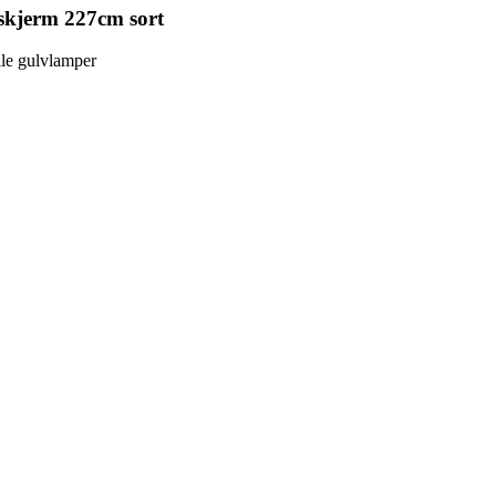
kjerm 227cm sort
lle gulvlamper