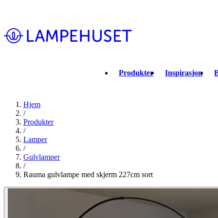
Produkter
Inspirasjon
B
Hjem
/
Produkter
/
Lamper
/
Gulvlamper
/
Rauma gulvlampe med skjerm 227cm sort