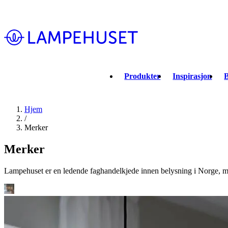
Produkter
Inspirasjon
B
Hjem
/
Merker
Merker
Lampehuset er en ledende faghandelkjede innen belysning i Norge, med 