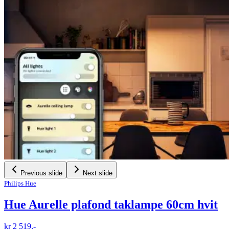
Previous slide
Next slide
Philips Hue
Hue Aurelle plafond taklampe 60cm hvit
kr 2 519,-