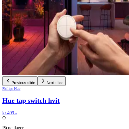
Previous slide
Next slide
Philips Hue
Hue tap switch hvit
kr 499,-
På nettlager