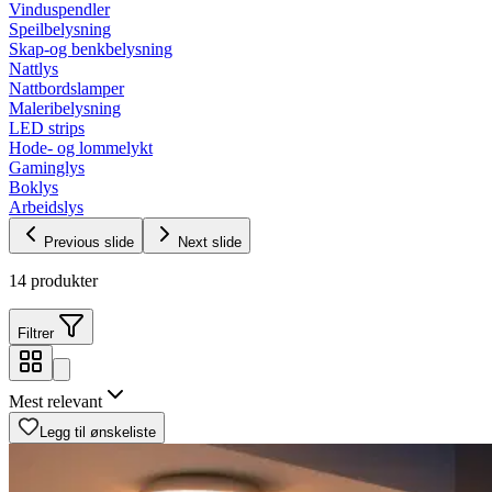
Vinduspendler
Speilbelysning
Skap-og benkbelysning
Nattlys
Nattbordslamper
Maleribelysning
LED strips
Hode- og lommelykt
Gaminglys
Boklys
Arbeidslys
Previous slide
Next slide
14 produkter
Filtrer
Mest relevant
Legg til ønskeliste