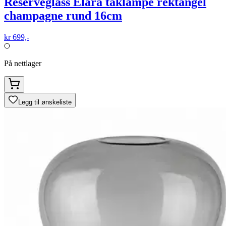
Reserveglass Elara taklampe rektangel
champagne rund 16cm
kr 699,-
På nettlager
Legg til ønskeliste