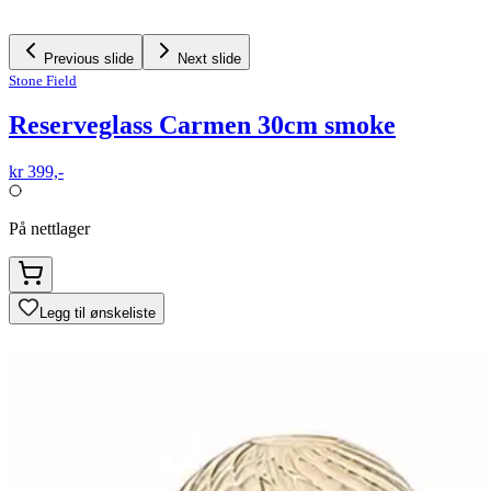
Previous slide
Next slide
Stone Field
Reserveglass Carmen 30cm smoke
kr 399,-
På nettlager
Legg til ønskeliste