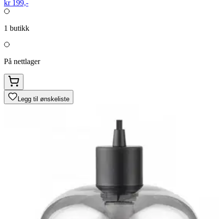
kr 199,-
1
butikk
På nettlager
Legg til ønskeliste