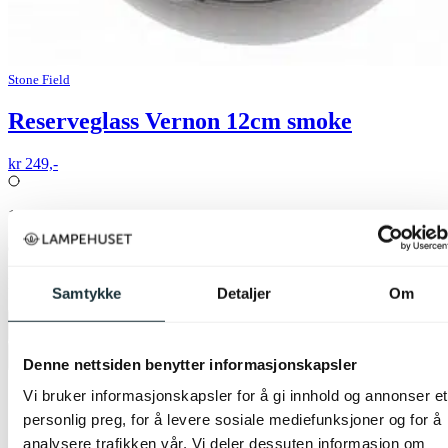
Stone Field
Reserveglass Vernon 12cm smoke
kr 249,-
16
butikker
På nettlager
Samtykke
Detaljer
Om
Legg til ønskeliste
Denne nettsiden benytter informasjonskapsler
Vi bruker informasjonskapsler for å gi innhold og annonser et
personlig preg, for å levere sosiale mediefunksjoner og for å
analysere trafikken vår. Vi deler dessuten informasjon om