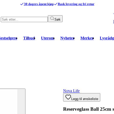
30 dagers åpent kjøp
Rask levering og fri retur
Søk
estselgere
Tilbud
Uterom
Nyheter
Merker
Lysrådg
Nova Life
Legg til ønskeliste
Reserveglass Ball 25cm