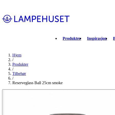
Produkter
Inspirasjon
B
Hjem
/
Produkter
/
Tilbehør
/
Reserveglass Ball 25cm smoke