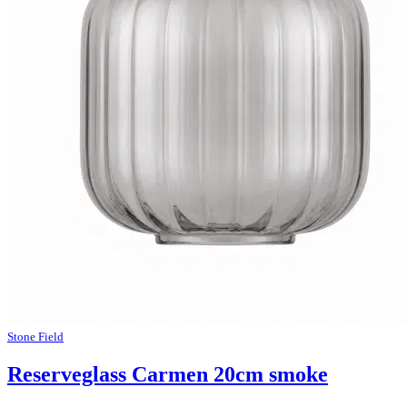
Stone Field
Reserveglass Carmen 20cm smoke