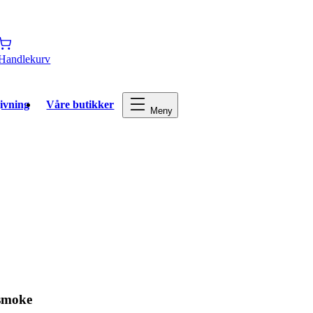
Handlekurv
ivning
Våre butikker
Meny
 smoke