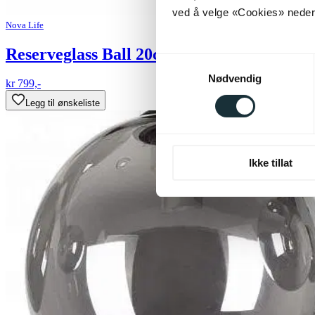
ved å velge «Cookies» neders
Nova Life
Reserveglass Ball 20cm smoke
Samtykkevalg
Nødvendig
kr 799,-
Legg til ønskeliste
Ikke tillat