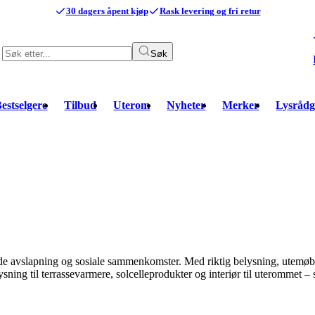
30 dagers åpent kjøp
Rask levering og fri retur
Søk
estselgere
Tilbud
Uterom
Nyheter
Merker
Lysrådg
åde avslapning og sosiale sammenkomster. Med riktig belysning, utemø
ning til terrassevarmere, solcelleprodukter og interiør til uterommet –