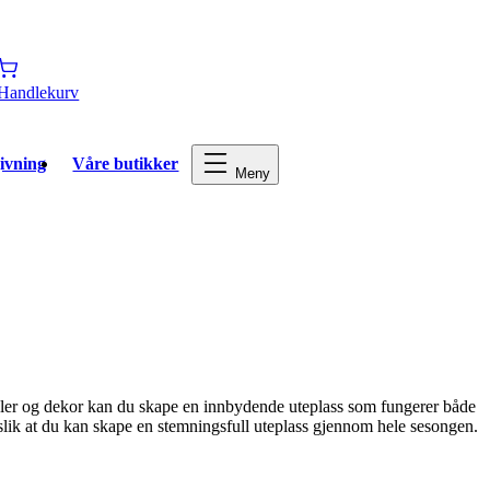
Handlekurv
ivning
Våre butikker
Meny
bler og dekor kan du skape en innbydende uteplass som fungerer både
 slik at du kan skape en stemningsfull uteplass gjennom hele sesongen.