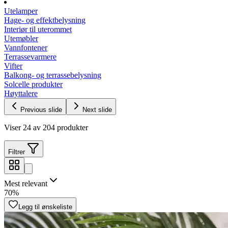
Utelamper
Hage- og effektbelysning
Interiør til uterommet
Utemøbler
Vannfontener
Terrassevarmere
Vifter
Balkong- og terrassebelysning
Solcelle produkter
Høyttalere
Previous slide
Next slide
Viser 24 av 204 produkter
Filtrer
Mest relevant
70%
Legg til ønskeliste