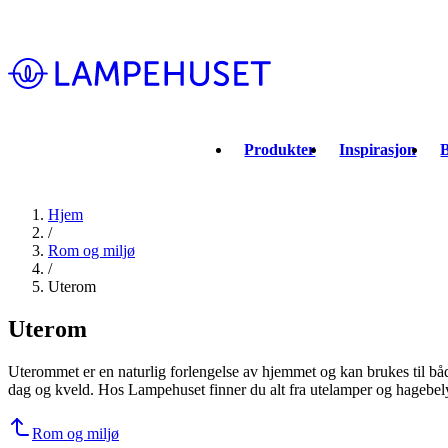
Produkter
Inspirasjon
B
Hjem
/
Rom og miljø
/
Uterom
Uterom
Uterommet er en naturlig forlengelse av hjemmet og kan brukes til b
dag og kveld. Hos Lampehuset finner du alt fra utelamper og hagebelys
Rom og miljø