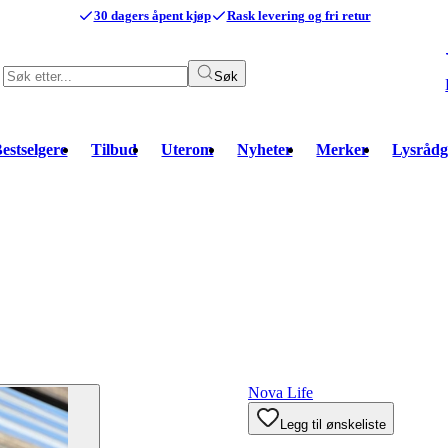
30 dagers åpent kjøp
Rask levering og fri retur
Søk
estselgere
Tilbud
Uterom
Nyheter
Merker
Lysrådg
Nova Life
Legg til ønskeliste