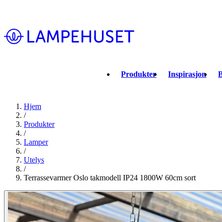
Produkter
Inspirasjon
B
Hjem
/
Produkter
/
Lamper
/
Utelys
/
Terrassevarmer Oslo takmodell IP24 1800W 60cm sort