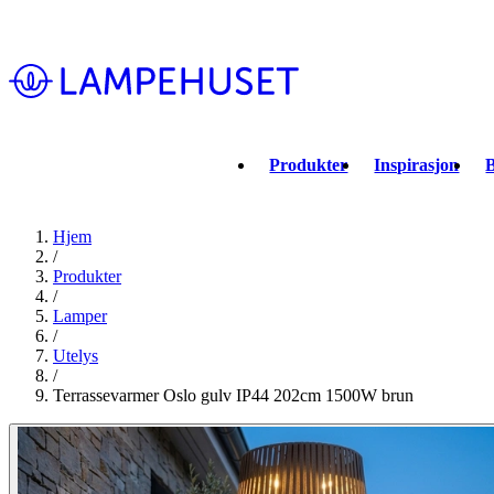
Produkter
Inspirasjon
B
Hjem
/
Produkter
/
Lamper
/
Utelys
/
Terrassevarmer Oslo gulv IP44 202cm 1500W brun