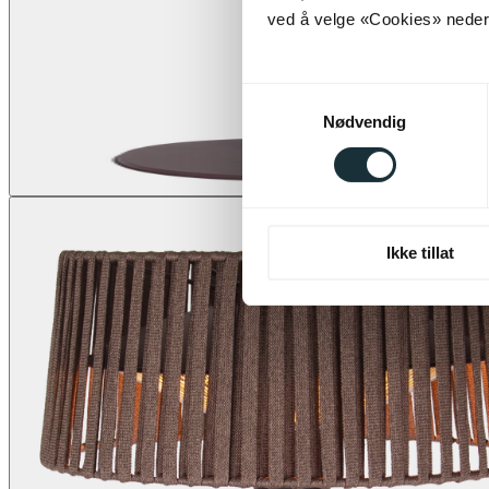
ved å velge «Cookies» neders
Samtykkevalg
Nødvendig
Ikke tillat