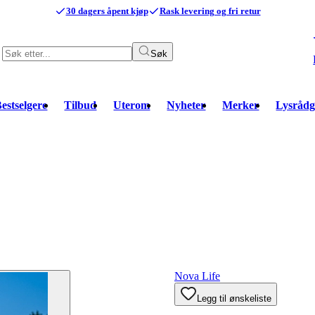
30 dagers åpent kjøp
Rask levering og fri retur
Søk
estselgere
Tilbud
Uterom
Nyheter
Merker
Lysrådg
Nova Life
Legg til ønskeliste