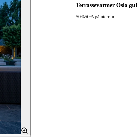
Terrassevarmer Oslo g
50%
50% på uterom