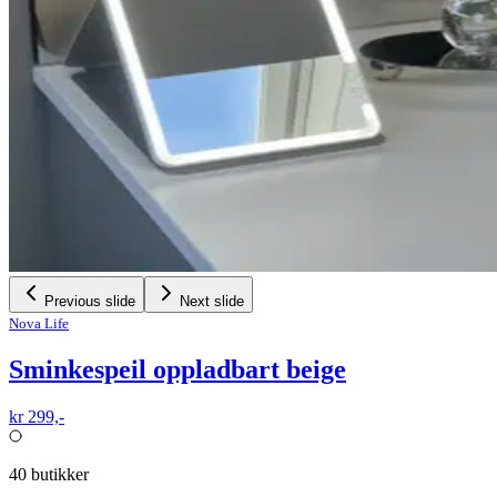
Previous slide
Next slide
Nova Life
Sminkespeil oppladbart beige
kr 299,-
40
butikker