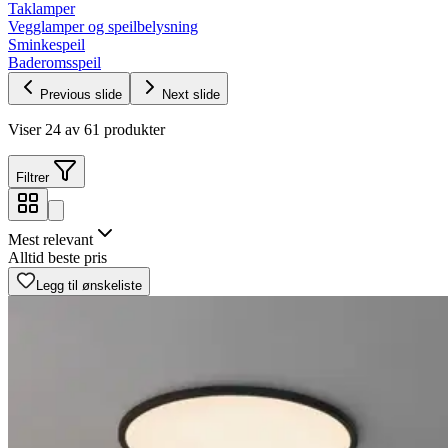
Taklamper
Vegglamper og speilbelysning
Sminkespeil
Baderomsspeil
Previous slide
Next slide
Viser 24 av 61 produkter
Filtrer
Mest relevant
Alltid beste pris
Legg til ønskeliste