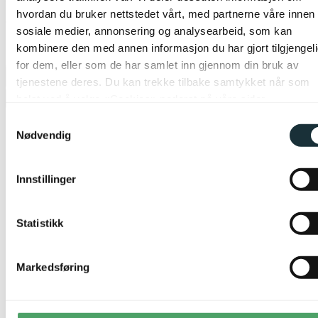
hvordan du bruker nettstedet vårt, med partnerne våre innen
sosiale medier, annonsering og analysearbeid, som kan
På nettlager
kombinere den med annen informasjon du har gjort tilgjengel
for dem, eller som de har samlet inn gjennom din bruk av
tjenestene deres. Du kan trekke tilbake samtykket når som
helst ved å velge «Cookies» nederst på våre sider.
Legg til ønskeliste
Samtykkevalg
Nødvendig
Innstillinger
Statistikk
Markedsføring