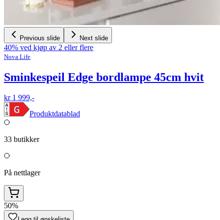
Previous slide
Next slide
40% ved kjøp av 2 eller flere
Nova Life
Sminkespeil Edge bordlampe 45cm hvit
kr 1 999,-
Produktdatablad
33
butikker
På nettlager
50%
Legg til ønskeliste