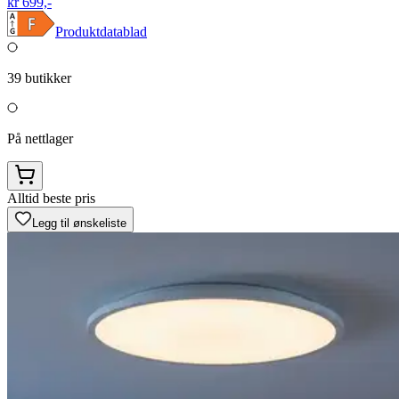
kr 699,-
Produktdatablad
39
butikker
På nettlager
Alltid beste pris
Legg til ønskeliste