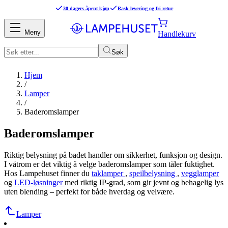
30 dagers åpent kjøp
Rask levering og fri retur
Meny
Handlekurv
Søk
Hjem
/
Lamper
/
Baderomslamper
Baderomslamper
Riktig belysning på badet handler om sikkerhet, funksjon og design.
I våtrom er det viktig å velge baderomslamper som tåler fuktighet.
Hos Lampehuset finner du
taklamper
,
speilbelysning
,
vegglamper
og
LED-løsninger
med riktig IP-grad, som gir jevnt og behagelig lys
uten blending – perfekt for både hverdag og velvære.
Lamper