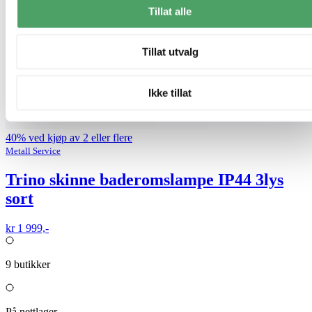
Tillat alle
Tillat utvalg
Ikke tillat
40% ved kjøp av 2 eller flere
Metall Service
Trino skinne baderomslampe IP44 3lys
sort
kr 1 999,-
9
butikker
På nettlager