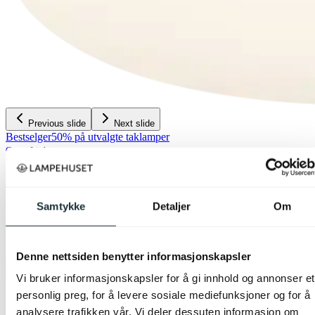
Previous slide
Next slide
Bestselger
50% på utvalgte taklamper
Green Light
Edda LED plafond taklampe IP44 32cm
hvit
Samtykke
Detaljer
Om
kr 499,-
kr 999,-
Siste laveste pris:
999,-
Denne nettsiden benytter informasjonskapsler
Produktdatablad
Vi bruker informasjonskapsler for å gi innhold og annonser et
personlig preg, for å levere sosiale mediefunksjoner og for å
analysere trafikken vår. Vi deler dessuten informasjon om
39
butikker