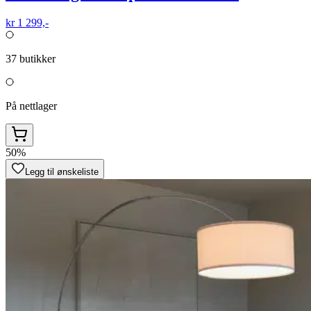
kr 1 299,-
37
butikker
På nettlager
50%
Legg til ønskeliste