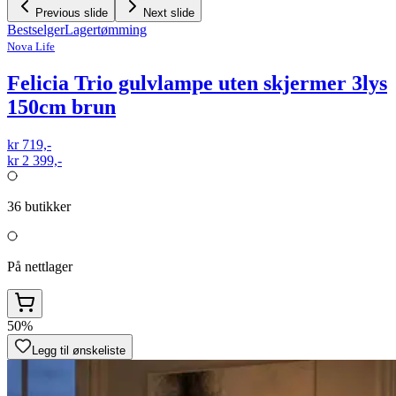
Previous slide
Next slide
Bestselger
Lagertømming
Nova Life
Felicia Trio gulvlampe uten skjermer 3lys
150cm brun
kr 719,-
kr 2 399,-
36
butikker
På nettlager
50%
Legg til ønskeliste