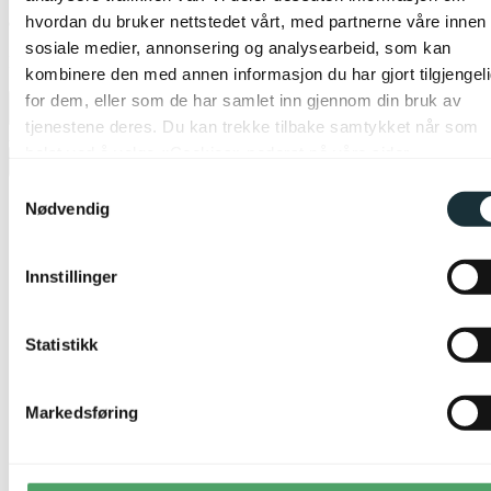
hvordan du bruker nettstedet vårt, med partnerne våre innen
sosiale medier, annonsering og analysearbeid, som kan
På nettlager
kombinere den med annen informasjon du har gjort tilgjengel
for dem, eller som de har samlet inn gjennom din bruk av
tjenestene deres. Du kan trekke tilbake samtykket når som
Alltid beste pris
helst ved å velge «Cookies» nederst på våre sider.
Legg til ønskeliste
Samtykkevalg
Nødvendig
Innstillinger
Statistikk
Markedsføring