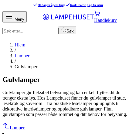
30 dagers åpent kjøp
Rask levering og fri retur
Meny
Handlekurv
Søk
Hjem
/
Lamper
/
Gulvlamper
Gulvlamper
Gulvlamper gir fleksibel belysning og kan enkelt flyttes dit du
trenger ekstra lys. Hos Lampehuset finner du gulvlamper til stue,
lesekrok og soverom – fra praktiske leselamper og uplights til
dekorative interiørlamper og oppladbare gulvlamper. Finn
gulvlampen som passer både rommet og ditt behov for belysning.
Lamper