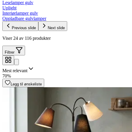
Leselamper gulv
Uplight
Interiørlamper gulv
Oppladbare gulvlamper
Previous slide
Next slide
Viser 24 av 116 produkter
Filtrer
Mest relevant
70%
Legg til ønskeliste