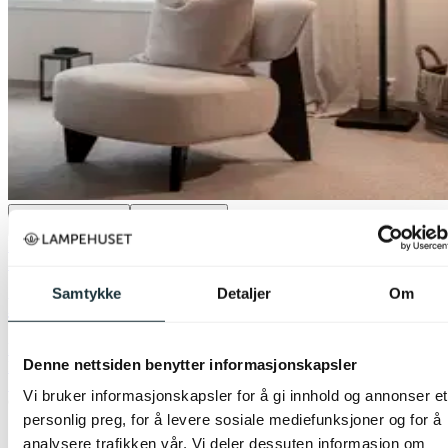
Previous slide
Next slide
Bestselger
50% på nesten alle gulvlamper
Nova Life
Samtykke
Detaljer
Om
David gulvlampe 175cm sort
kr 1 649,-
Denne nettsiden benytter informasjonskapsler
kr 3 299,-
Siste laveste pris:
3 299,-
Vi bruker informasjonskapsler for å gi innhold og annonser et
personlig preg, for å levere sosiale mediefunksjoner og for å
1
butikk
analysere trafikken vår. Vi deler dessuten informasjon om