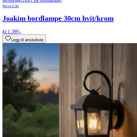
Bestselger
2for1 på bordlamper
Nova Life
Joakim bordlampe 30cm hvit/krom
kr 1 399,-
Legg til ønskeliste