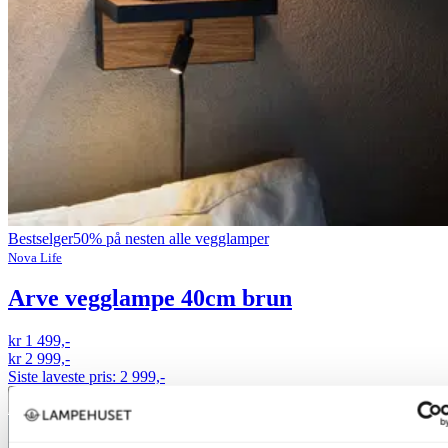
Bestselger
50% på nesten alle vegglamper
Nova Life
Arve vegglampe 40cm brun
kr 1 499,-
kr 2 999,-
Siste laveste pris:
2 999,-
Legg til ønskeliste