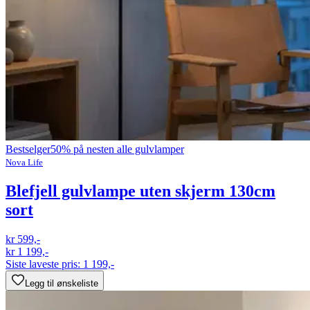
Bestselger
50% på nesten alle gulvlamper
Nova Life
Blefjell gulvlampe uten skjerm 130cm
sort
kr 599,-
kr 1 199,-
Siste laveste pris:
1 199,-
Legg til ønskeliste