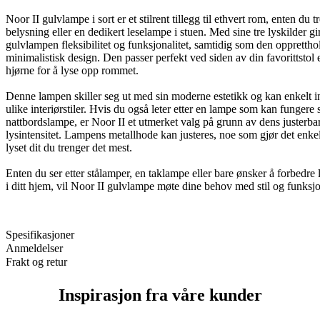
Noor II gulvlampe i sort er et stilrent tillegg til ethvert rom, enten du t
belysning eller en dedikert leselampe i stuen. Med sine tre lyskilder g
gulvlampen fleksibilitet og funksjonalitet, samtidig som den oppretthol
minimalistisk design. Den passer perfekt ved siden av din favorittstol el
hjørne for å lyse opp rommet.
Denne lampen skiller seg ut med sin moderne estetikk og kan enkelt in
ulike interiørstiler. Hvis du også leter etter en lampe som kan fungere
nattbordslampe, er Noor II et utmerket valg på grunn av dens justerba
lysintensitet. Lampens metallhode kan justeres, noe som gjør det enkelt
lyset dit du trenger det mest.
Enten du ser etter stålamper, en taklampe eller bare ønsker å forbedre 
i ditt hjem, vil Noor II gulvlampe møte dine behov med stil og funksjon
Spesifikasjoner
Anmeldelser
Frakt og retur
Inspirasjon fra våre kunder