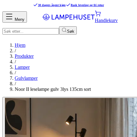
30 dagers åpent kjøp
Rask levering og fri retur
Meny
Handlekurv
Søk
Hjem
/
Produkter
/
Lamper
/
Gulvlamper
/
Noor II leselampe gulv 3lys 135cm sort