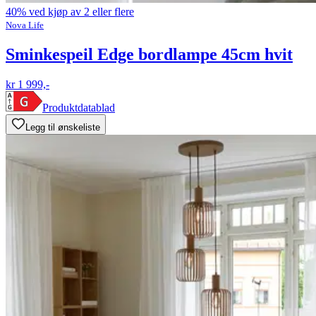
40% ved kjøp av 2 eller flere
Nova Life
Sminkespeil Edge bordlampe 45cm hvit
kr 1 999,-
Produktdatablad
Legg til ønskeliste