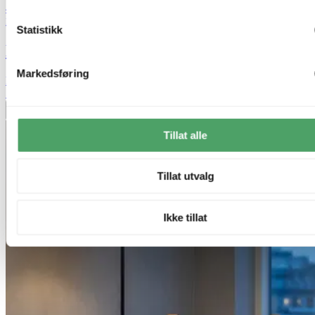
40% ved kjøp av 2 eller flere
Nova Life
Statistikk
Blefjell skjerm rund 45cm beige
Markedsføring
kr 1 099,-
50%
Legg til ønskeliste
Tillat alle
Tillat utvalg
Ikke tillat