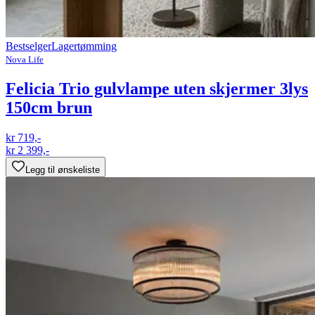
Bestselger
Lagertømming
Nova Life
Felicia Trio gulvlampe uten skjermer 3lys
150cm brun
kr 719,-
kr 2 399,-
Legg til ønskeliste