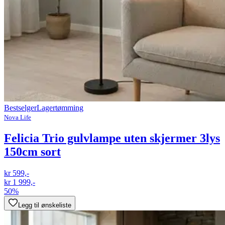
Bestselger
Lagertømming
Nova Life
Felicia Trio gulvlampe uten skjermer 3lys
150cm sort
kr 599,-
kr 1 999,-
50%
Legg til ønskeliste