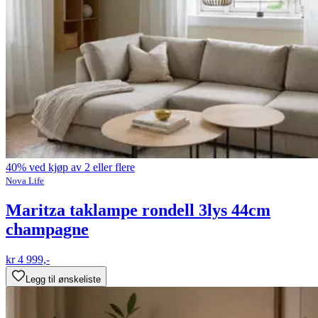
40% ved kjøp av 2 eller flere
Nova Life
Maritza taklampe rondell 3lys 44cm
champagne
kr 4 999,-
Legg til ønskeliste