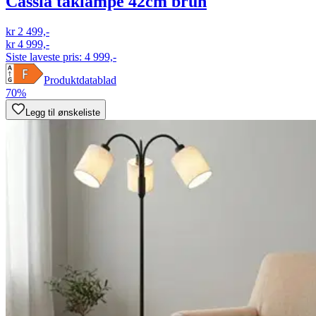
Cassia taklampe 42cm brun
kr 2 499,-
kr 4 999,-
Siste laveste pris:
4 999,-
Produktdatablad
70%
Legg til ønskeliste