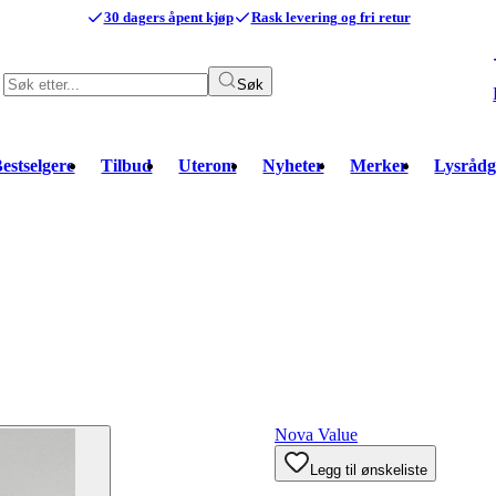
30 dagers åpent kjøp
Rask levering og fri retur
Søk
estselgere
Tilbud
Uterom
Nyheter
Merker
Lysrådg
Nova Value
Legg til ønskeliste