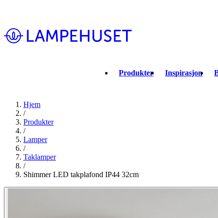
Produkter
Inspirasjon
B
Hjem
/
Produkter
/
Lamper
/
Taklamper
/
Shimmer LED takplafond IP44 32cm