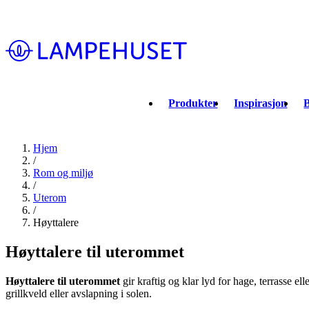
Produkter
Inspirasjon
B
Hjem
/
Rom og miljø
/
Uterom
/
Høyttalere
Høyttalere til uterommet
Høyttalere til uterommet
gir kraftig og klar lyd for hage, terrasse e
grillkveld eller avslapning i solen.