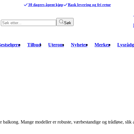
30 dagers åpent kjøp
Rask levering og fri retur
Søk
estselgere
Tilbud
Uterom
Nyheter
Merker
Lysrådg
ller balkong. Mange modeller er robuste, værbestandige og trådløse, slik 