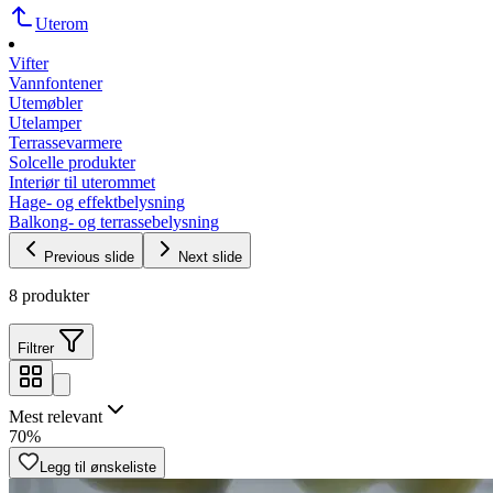
Uterom
Vifter
Vannfontener
Utemøbler
Utelamper
Terrassevarmere
Solcelle produkter
Interiør til uterommet
Hage- og effektbelysning
Balkong- og terrassebelysning
Previous slide
Next slide
8 produkter
Filtrer
Mest relevant
70%
Legg til ønskeliste