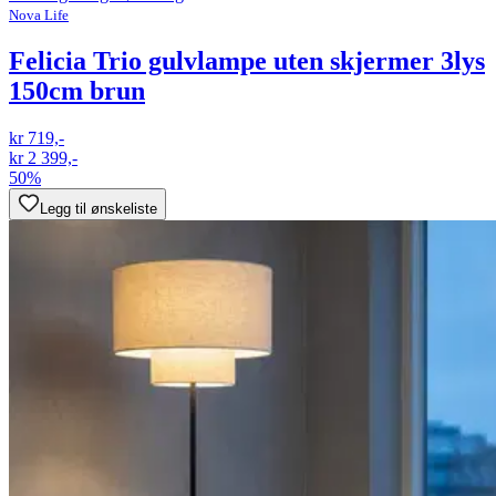
Nova Life
Felicia Trio gulvlampe uten skjermer 3lys
150cm brun
kr 719,-
kr 2 399,-
50%
Legg til ønskeliste