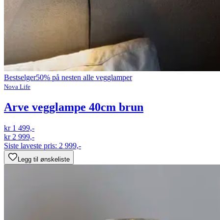
Bestselger
50% på nesten alle vegglamper
Nova Life
Arve vegglampe 40cm brun
kr 1 499,-
kr 2 999,-
Siste laveste pris:
2 999,-
Legg til ønskeliste