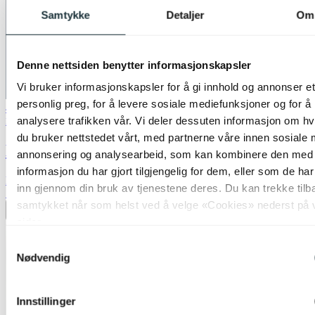
Samtykke
Detaljer
Om
Denne nettsiden benytter informasjonskapsler
Vi bruker informasjonskapsler for å gi innhold og annonser et
personlig preg, for å levere sosiale mediefunksjoner og for å
40% ved kjøp av 2 eller flere
analysere trafikken vår. Vi deler dessuten informasjon om h
Nova Life
du bruker nettstedet vårt, med partnerne våre innen sosiale 
Blefjell skjerm rund 45cm beige
annonsering og analysearbeid, som kan kombinere den med
informasjon du har gjort tilgjengelig for dem, eller som de ha
kr 1 099,-
inn gjennom din bruk av tjenestene deres. Du kan trekke tilb
70%
samtykket når som helst ved å velge «Cookies» nederst på 
Legg til ønskeliste
sider.
Samtykkevalg
Nødvendig
Innstillinger