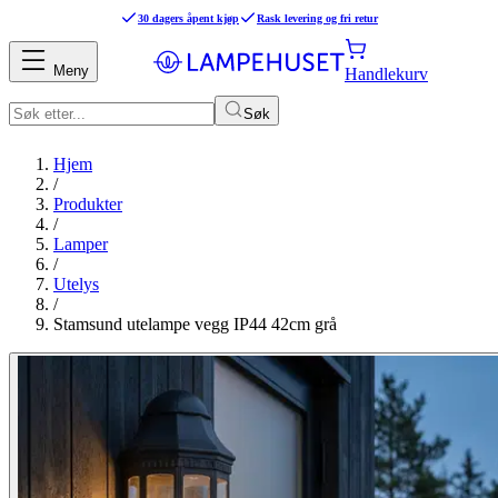
30 dagers åpent kjøp
Rask levering og fri retur
Meny
Handlekurv
Søk
Hjem
/
Produkter
/
Lamper
/
Utelys
/
Stamsund utelampe vegg IP44 42cm grå