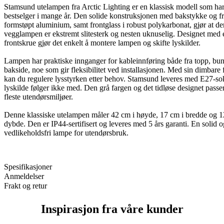
Stamsund utelampen fra Arctic Lighting er en klassisk modell som ha
bestselger i mange år. Den solide konstruksjonen med bakstykke og fr
formstøpt aluminium, samt frontglass i robust polykarbonat, gjør at d
vegglampen er ekstremt slitesterk og nesten uknuselig. Designet med 
frontskrue gjør det enkelt å montere lampen og skifte lyskilder.
Lampen har praktiske innganger for kableinnføring både fra topp, bu
bakside, noe som gir fleksibilitet ved installasjonen. Med sin dimbare
kan du regulere lysstyrken etter behov. Stamsund leveres med E27-so
lyskilde følger ikke med. Den grå fargen og det tidløse designet passer
fleste utendørsmiljøer.
Denne klassiske utelampen måler 42 cm i høyde, 17 cm i bredde og 1
dybde. Den er IP44-sertifisert og leveres med 5 års garanti. En solid 
vedlikeholdsfri lampe for utendørsbruk.
Spesifikasjoner
Anmeldelser
Frakt og retur
Inspirasjon fra våre kunder