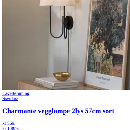
Lagertømming
Nova Life
Charmante vegglampe 2lys 57cm sort
kr 569,-
kr 1 899,-