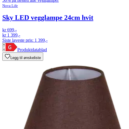
50% på nesten alle vegglamper
Nova Life
Sky LED vegglampe 24cm hvit
kr 699,-
kr 1 399,-
Siste laveste pris:
1 399,-
Produktdatablad
Legg til ønskeliste