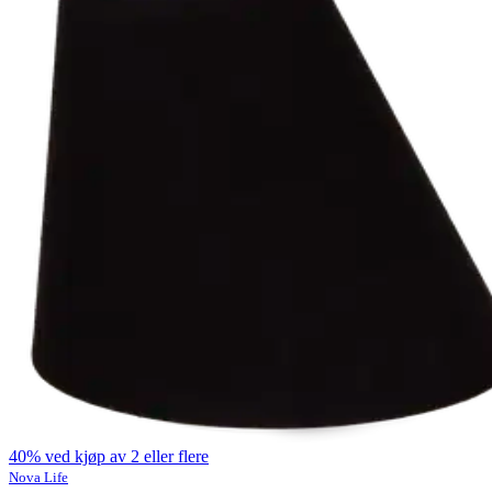
40% ved kjøp av 2 eller flere
Nova Life