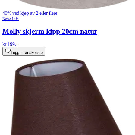
40% ved kjøp av 2 eller flere
Nova Life
Molly skjerm kipp 20cm natur
kr 199,-
Legg til ønskeliste