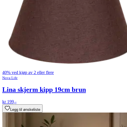
40% ved kjøp av 2 eller flere
Nova Life
Lina skjerm kipp 19cm brun
kr 199,-
Legg til ønskeliste