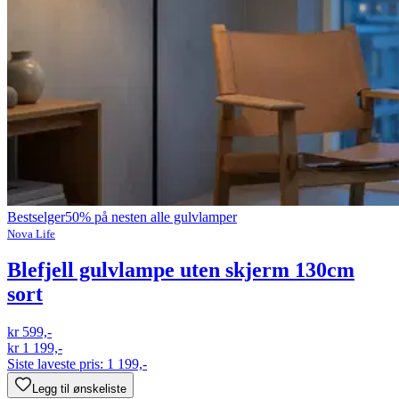
Bestselger
50% på nesten alle gulvlamper
Nova Life
Blefjell gulvlampe uten skjerm 130cm
sort
kr 599,-
kr 1 199,-
Siste laveste pris:
1 199,-
Legg til ønskeliste