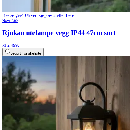
Bestselger
40% ved kjøp av 2 eller flere
Nova Life
Rjukan utelampe vegg IP44 47cm sort
kr 2 499,-
Legg til ønskeliste