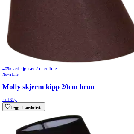
40% ved kjøp av 2 eller flere
Nova Life
Molly skjerm kipp 20cm brun
kr 199,-
Legg til ønskeliste