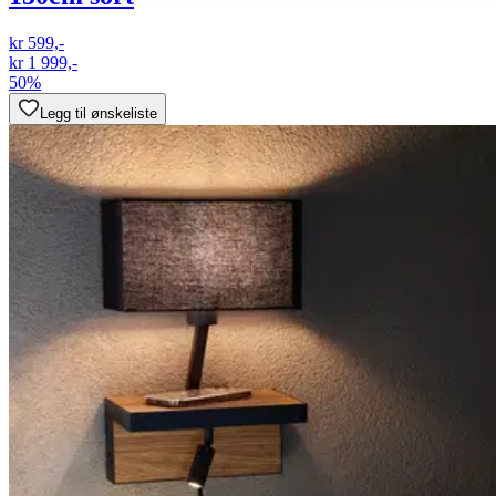
kr 599,-
kr 1 999,-
50%
Legg til ønskeliste