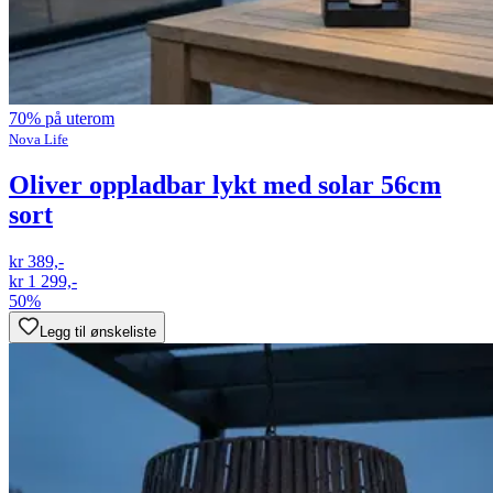
70% på uterom
Nova Life
Oliver oppladbar lykt med solar 56cm
sort
kr 389,-
kr 1 299,-
50%
Legg til ønskeliste