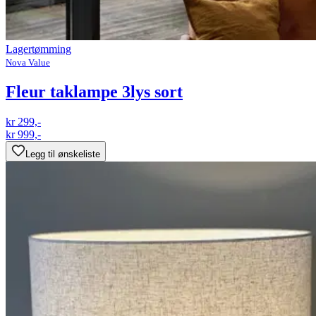
Lagertømming
Nova Value
Fleur taklampe 3lys sort
kr 299,-
kr 999,-
Legg til ønskeliste