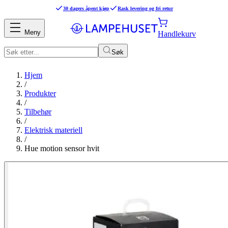
30 dagers åpent kjøp
Rask levering og fri retur
Meny
Handlekurv
Søk
Hjem
/
Produkter
/
Tilbehør
/
Elektrisk materiell
/
Hue motion sensor hvit