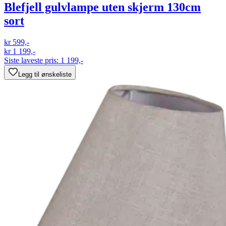
Blefjell gulvlampe uten skjerm 130cm
sort
kr 599,-
kr 1 199,-
Siste laveste pris:
1 199,-
Legg til ønskeliste