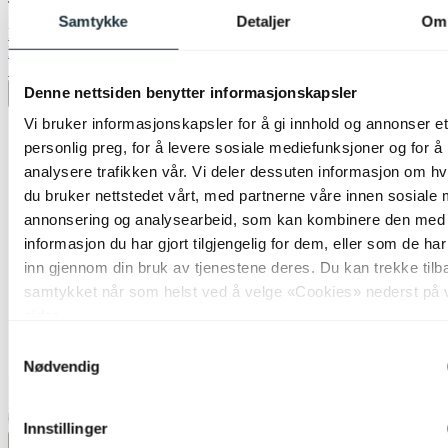
Samtykke
Detaljer
Om
kr 74,-
kr 249,-
70%
Denne nettsiden benytter informasjonskapsler
Legg til ønskeliste
Vi bruker informasjonskapsler for å gi innhold og annonser et
personlig preg, for å levere sosiale mediefunksjoner og for å
analysere trafikken vår. Vi deler dessuten informasjon om h
du bruker nettstedet vårt, med partnerne våre innen sosiale 
annonsering og analysearbeid, som kan kombinere den med
informasjon du har gjort tilgjengelig for dem, eller som de ha
inn gjennom din bruk av tjenestene deres. Du kan trekke tilb
samtykket når som helst ved å velge «Cookies» nederst på 
sider.
Samtykkevalg
Nødvendig
Innstillinger