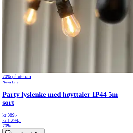
70% på uterom
Nova Life
Party lyslenke med høyttaler IP44 5m
sort
kr 389,-
kr 1 299,-
70%