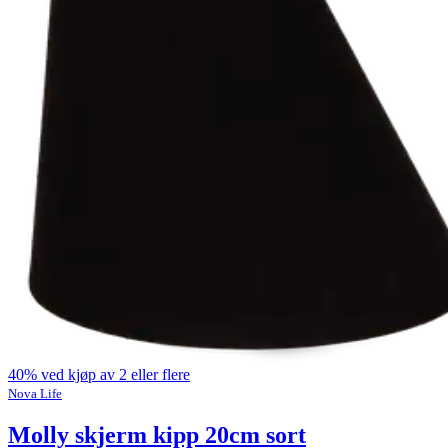
40% ved kjøp av 2 eller flere
Nova Life
Molly skjerm kipp 20cm sort