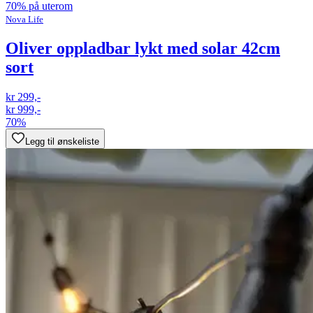
70% på uterom
Nova Life
Oliver oppladbar lykt med solar 42cm
sort
kr 299,-
kr 999,-
70%
Legg til ønskeliste