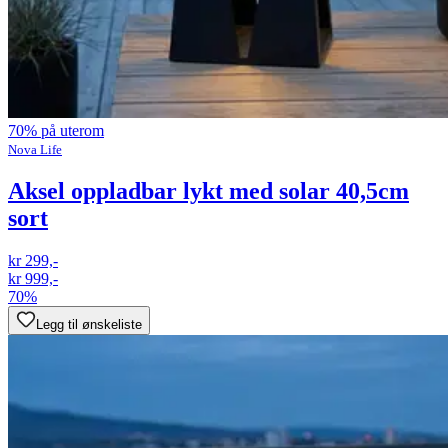
70% på uterom
Nova Life
Aksel oppladbar lykt med solar 40,5cm
sort
kr 299,-
kr 999,-
70%
Legg til ønskeliste