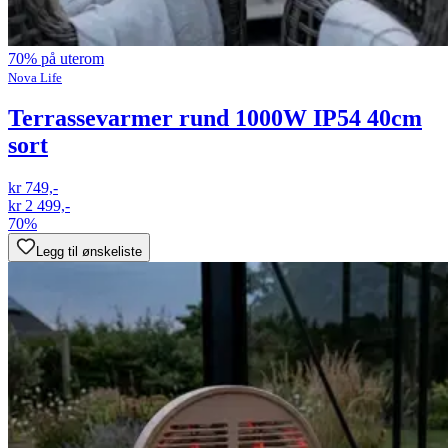
70% på uterom
Nova Life
Terrassevarmer rund 1000W IP54 40cm
sort
kr 749,-
kr 2 499,-
70%
Legg til ønskeliste