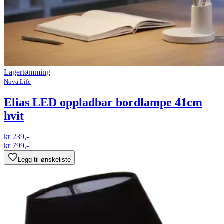
Lagertømming
Nova Life
Elias LED oppladbar bordlampe 41cm
hvit
kr 239,-
kr 799,-
Legg til ønskeliste