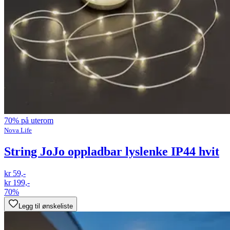
70% på uterom
Nova Life
String JoJo oppladbar lyslenke IP44 hvit
kr 59,-
kr 199,-
70%
Legg til ønskeliste