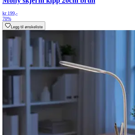
Molly skjerm kipp 20cm brun
kr 199,-
70%
Legg til ønskeliste