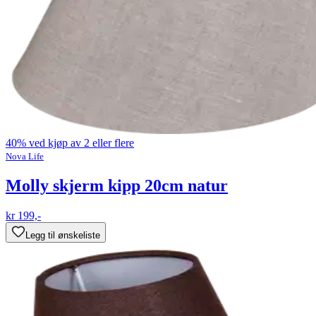
40% ved kjøp av 2 eller flere
Nova Life
Molly skjerm kipp 20cm natur
kr 199,-
Legg til ønskeliste