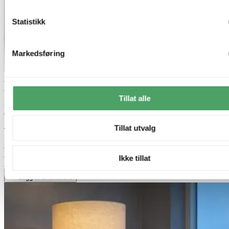
Statistikk
Markedsføring
Bestselger
Lagertømming
Nova Life
Tillat alle
Felicia Trio gulvlampe uten skjermer 3lys
150cm brun
Tillat utvalg
kr 719,-
kr 2 399,-
Ikke tillat
50%
Legg til ønskeliste