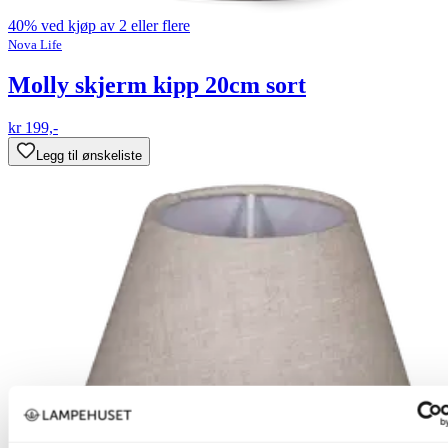
40% ved kjøp av 2 eller flere
Nova Life
Molly skjerm kipp 20cm sort
kr 199,-
Legg til ønskeliste