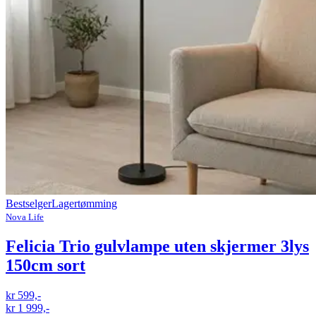
Bestselger
Lagertømming
Nova Life
Felicia Trio gulvlampe uten skjermer 3lys
150cm sort
kr 599,-
kr 1 999,-