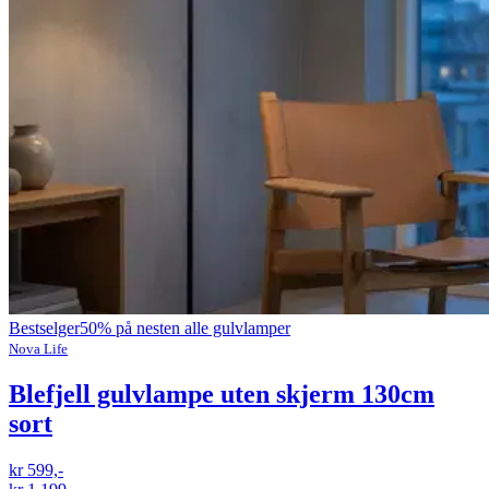
Bestselger
50% på nesten alle gulvlamper
Nova Life
Blefjell gulvlampe uten skjerm 130cm
sort
kr 599,-