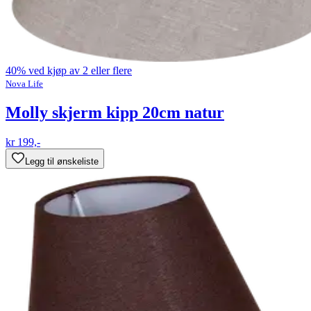
40% ved kjøp av 2 eller flere
Nova Life
Molly skjerm kipp 20cm natur
kr 199,-
Legg til ønskeliste