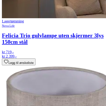
Lagertømming
Nova Life
Felicia Trio gulvlampe uten skjermer 3lys
150cm stål
kr 719,-
kr 2 399,-
Legg til ønskeliste