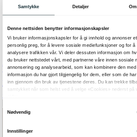
Samtykke
Detaljer
Om
Denne nettsiden benytter informasjonskapsler
Vi bruker informasjonskapsler for å gi innhold og annonser et
personlig preg, for å levere sosiale mediefunksjoner og for å
analysere trafikken vår. Vi deler dessuten informasjon om h
du bruker nettstedet vårt, med partnerne våre innen sosiale 
40% ved kjøp av 2 eller flere
annonsering og analysearbeid, som kan kombinere den med
Nova Life
informasjon du har gjort tilgjengelig for dem, eller som de ha
Lina skjerm kipp 19cm natur
inn gjennom din bruk av tjenestene deres. Du kan trekke tilb
samtykket når som helst ved å velge «Cookies» nederst på 
kr 199,-
sider.
Legg til ønskeliste
Samtykkevalg
Nødvendig
Innstillinger