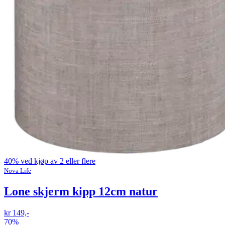
40% ved kjøp av 2 eller flere
Nova Life
Lone skjerm kipp 12cm natur
kr 149,-
70%