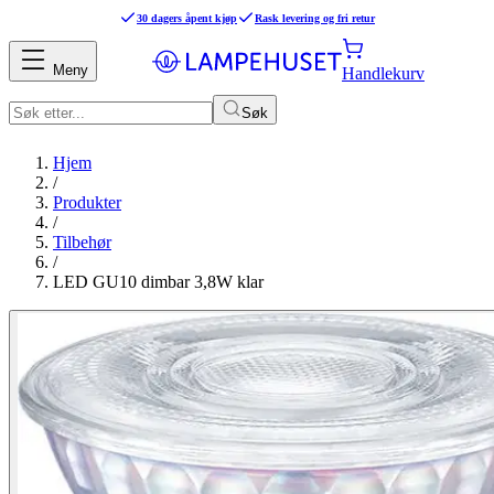
30 dagers åpent kjøp
Rask levering og fri retur
Meny
Handlekurv
Søk
Hjem
/
Produkter
/
Tilbehør
/
LED GU10 dimbar 3,8W klar