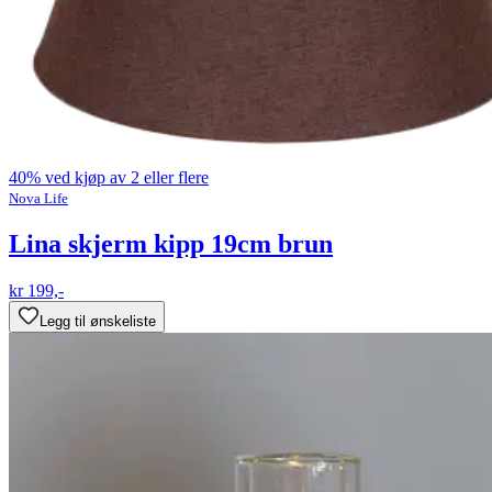
40% ved kjøp av 2 eller flere
Nova Life
Lina skjerm kipp 19cm brun
kr 199,-
Legg til ønskeliste