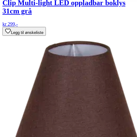
Clip Multi-light LED oppladbar boklys
31cm grå
kr 299,-
Legg til ønskeliste