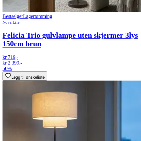
Bestselger
Lagertømming
Nova Life
Felicia Trio gulvlampe uten skjermer 3lys
150cm brun
kr 719,-
kr 2 399,-
50%
Legg til ønskeliste