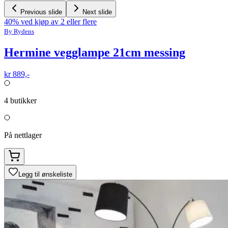
Previous slide
Next slide
40% ved kjøp av 2 eller flere
By Rydens
Hermine vegglampe 21cm messing
kr 889,-
4
butikker
På nettlager
Legg til ønskeliste