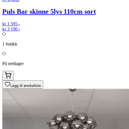
Puls Bar skinne 5lys 110cm sort
kr 1 595,-
kr 3 190,-
1
butikk
På nettlager
Legg til ønskeliste