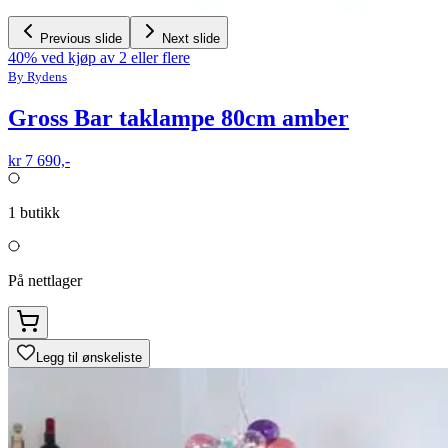
Previous slide
Next slide
40% ved kjøp av 2 eller flere
By Rydens
Gross Bar taklampe 80cm amber
kr 7 690,-
1
butikk
På nettlager
Legg til ønskeliste