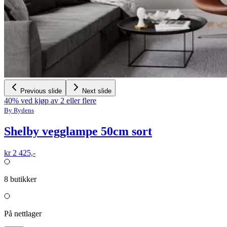
Previous slide
Next slide
40% ved kjøp av 2 eller flere
By Rydens
Shelby vegglampe 50cm sort
kr 2 425,-
8
butikker
På nettlager