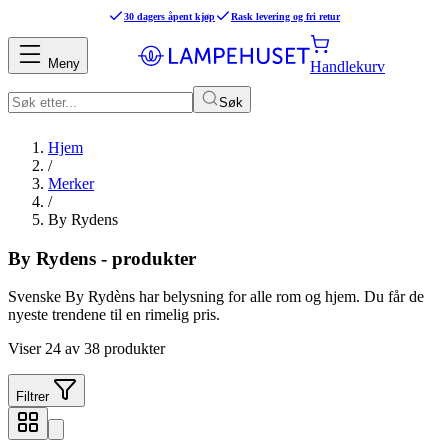
30 dagers åpent kjøp
Rask levering og fri retur
Meny
Handlekurv
Søk
Hjem
/
Merker
/
By Rydens
By Rydens - produkter
Svenske By Rydèns har belysning for alle rom og hjem. Du får de
nyeste trendene til en rimelig pris.
Viser 24 av 38 produkter
Filtrer