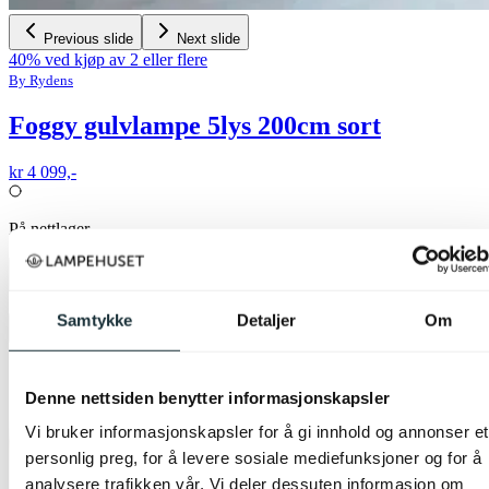
Previous slide
Next slide
40% ved kjøp av 2 eller flere
By Rydens
Foggy gulvlampe 5lys 200cm sort
kr 4 099,-
På nettlager
50%
Samtykke
Detaljer
Om
Legg til ønskeliste
Denne nettsiden benytter informasjonskapsler
Vi bruker informasjonskapsler for å gi innhold og annonser et
personlig preg, for å levere sosiale mediefunksjoner og for å
analysere trafikken vår. Vi deler dessuten informasjon om