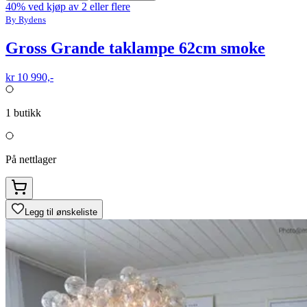
40% ved kjøp av 2 eller flere
By Rydens
Gross Grande taklampe 62cm smoke
kr 10 990,-
1
butikk
På nettlager
Legg til ønskeliste