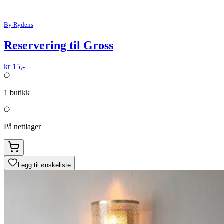
By Rydens
Reservering til Gross
kr 15,-
1
butikk
På nettlager
Legg til ønskeliste