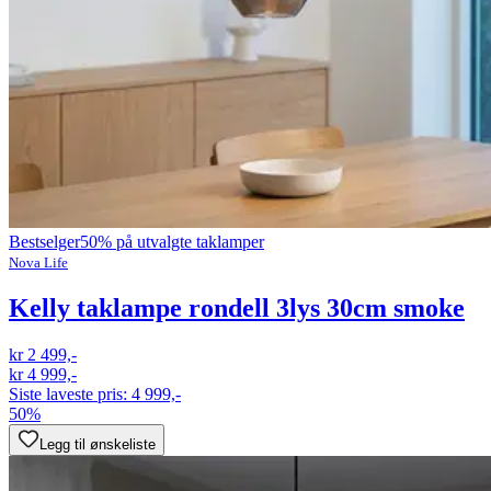
Bestselger
50% på utvalgte taklamper
Nova Life
Kelly taklampe rondell 3lys 30cm smoke
kr 2 499,-
kr 4 999,-
Siste laveste pris:
4 999,-
50%
Legg til ønskeliste