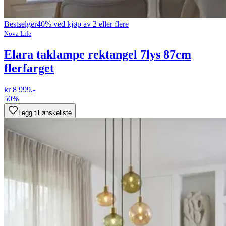
Bestselger
40% ved kjøp av 2 eller flere
Nova Life
Elara taklampe rektangel 7lys 87cm
flerfarget
kr 8 999,-
50%
Legg til ønskeliste