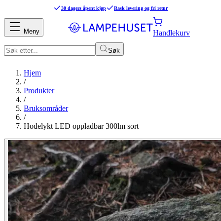
30 dagers åpent kjøp
Rask levering og fri retur
Meny
Handlekurv
Søk
Hjem
/
Produkter
/
Bruksområder
/
Hodelykt LED oppladbar 300lm sort