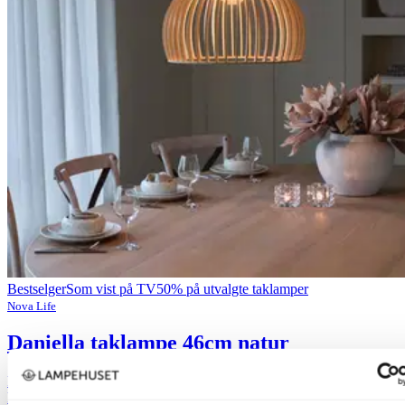
Bestselger
Som vist på TV
50% på utvalgte taklamper
Nova Life
Daniella taklampe 46cm natur
kr 2 749,-
kr 5 499,-