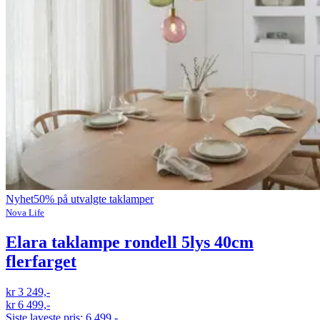
Nyhet
50% på utvalgte taklamper
Nova Life
Elara taklampe rondell 5lys 40cm
flerfarget
kr 3 249,-
kr 6 499,-
Siste laveste pris:
6 499,-