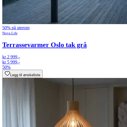
50% på uterom
Nova Life
Terrassevarmer Oslo tak grå
kr 2 999,-
kr 5 999,-
50%
Legg til ønskeliste