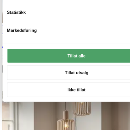
Statistikk
Bestselger
40% ved kjøp av 2 eller flere
Markedsføring
Nova Life
Daniella taklampe 46cm brun
Tillat alle
kr 5 499,-
70%
Legg til ønskeliste
Tillat utvalg
Ikke tillat