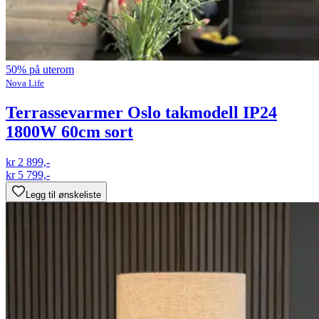
50% på uterom
Nova Life
Terrassevarmer Oslo takmodell IP24
1800W 60cm sort
kr 2 899,-
kr 5 799,-
Legg til ønskeliste