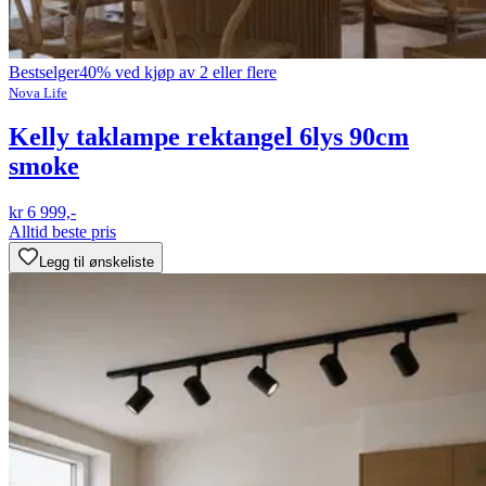
Bestselger
40% ved kjøp av 2 eller flere
Nova Life
Kelly taklampe rektangel 6lys 90cm
smoke
kr 6 999,-
Alltid beste pris
Legg til ønskeliste