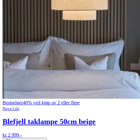
Bestselger
40% ved kjøp av 2 eller flere
Nova Life
Blefjell taklampe 50cm beige
kr 2 999,-