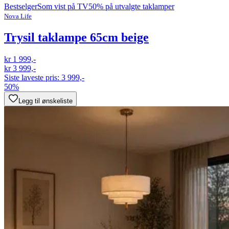
Bestselger
Som vist på TV
50% på utvalgte taklamper
Nova Life
Trysil taklampe 65cm beige
kr 1 999,-
kr 3 999,-
Siste laveste pris:
3 999,-
50%
Legg til ønskeliste