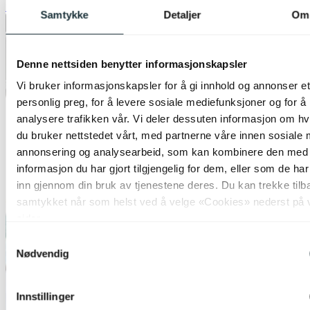
Siste laveste pris:
5 499,-
Samtykke
Detaljer
Om
Legg til ønskeliste
Denne nettsiden benytter informasjonskapsler
Vi bruker informasjonskapsler for å gi innhold og annonser et
personlig preg, for å levere sosiale mediefunksjoner og for å
analysere trafikken vår. Vi deler dessuten informasjon om h
du bruker nettstedet vårt, med partnerne våre innen sosiale 
annonsering og analysearbeid, som kan kombinere den med
informasjon du har gjort tilgjengelig for dem, eller som de ha
inn gjennom din bruk av tjenestene deres. Du kan trekke tilb
samtykket når som helst ved å velge «Cookies» nederst på 
sider.
Samtykkevalg
Nødvendig
Innstillinger