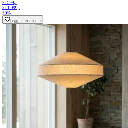
kr 599,-
kr 1 999,-
50%
Legg til ønskeliste