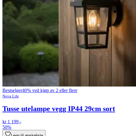
Bestselger
40% ved kjøp av 2 eller flere
Nova Life
Tusse utelampe vegg IP44 29cm sort
kr 1 199,-
50%
Legg til ønskeliste