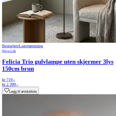
Bestselger
Lagertømming
Nova Life
Felicia Trio gulvlampe uten skjermer 3lys
150cm brun
kr 719,-
kr 2 399,-
Legg til ønskeliste