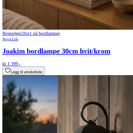
Bestselger
2for1 på bordlamper
Nova Life
Joakim bordlampe 30cm hvit/krom
kr 1 399,-
Legg til ønskeliste