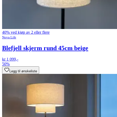
40% ved kjøp av 2 eller flere
Nova Life
Blefjell skjerm rund 45cm beige
kr 1 099,-
50%
Legg til ønskeliste