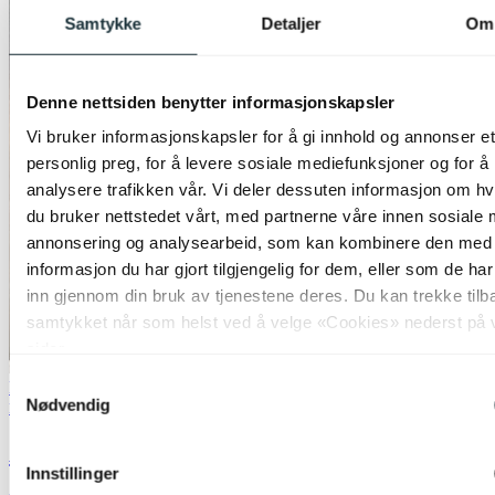
Samtykke
Detaljer
Om
Denne nettsiden benytter informasjonskapsler
Vi bruker informasjonskapsler for å gi innhold og annonser et
personlig preg, for å levere sosiale mediefunksjoner og for å
analysere trafikken vår. Vi deler dessuten informasjon om h
du bruker nettstedet vårt, med partnerne våre innen sosiale 
annonsering og analysearbeid, som kan kombinere den med
informasjon du har gjort tilgjengelig for dem, eller som de ha
inn gjennom din bruk av tjenestene deres. Du kan trekke tilb
samtykket når som helst ved å velge «Cookies» nederst på 
sider.
Samtykkevalg
Bestselger
50% på nesten alle vegglamper
Nødvendig
Nova Life
Arve vegglampe 40cm brun
Innstillinger