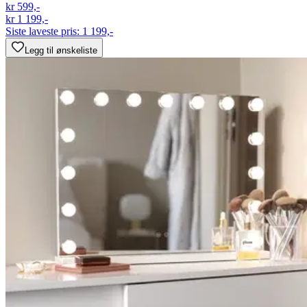
kr 599,-
kr 1 199,-
Siste laveste pris:
1 199,-
Legg til ønskeliste