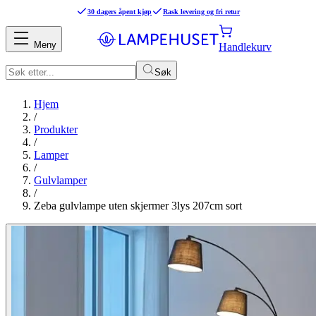
30 dagers åpent kjøp
Rask levering og fri retur
Meny
Handlekurv
Søk
Hjem
/
Produkter
/
Lamper
/
Gulvlamper
/
Zeba gulvlampe uten skjermer 3lys 207cm sort