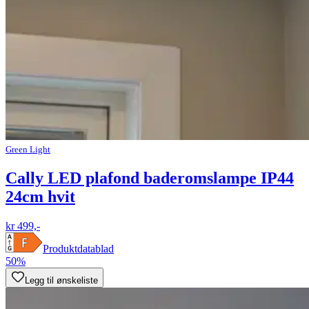
Green Light
Cally LED plafond baderomslampe IP44
24cm hvit
kr 499,-
Produktdatablad
50%
Legg til ønskeliste