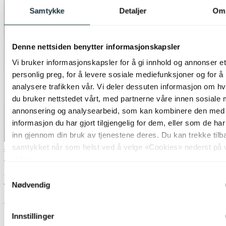
Samtykke
Detaljer
Om
Denne nettsiden benytter informasjonskapsler
Vi bruker informasjonskapsler for å gi innhold og annonser et
personlig preg, for å levere sosiale mediefunksjoner og for å
analysere trafikken vår. Vi deler dessuten informasjon om h
du bruker nettstedet vårt, med partnerne våre innen sosiale 
annonsering og analysearbeid, som kan kombinere den med
informasjon du har gjort tilgjengelig for dem, eller som de ha
inn gjennom din bruk av tjenestene deres. Du kan trekke tilb
samtykket når som helst ved å velge «Cookies» nederst på 
40% ved kjøp av 2 eller flere
Philips
sider.
Samtykkevalg
Wawel LED plafond taklampe 38cm hvit
Nødvendig
kr 499,-
Innstillinger
Produktdatablad
50%