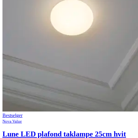
Bestselger
Nova Value
Lune LED plafond taklampe 25cm hvit