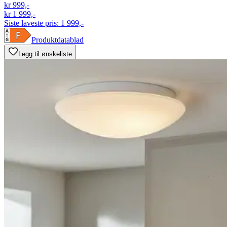
kr 999,-
kr 1 999,-
Siste laveste pris:
1 999,-
Produktdatablad
Legg til ønskeliste