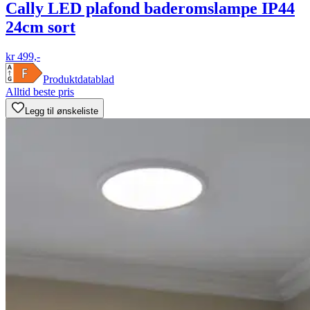
Cally LED plafond baderomslampe IP44
24cm sort
kr 499,-
Produktdatablad
Alltid beste pris
Legg til ønskeliste