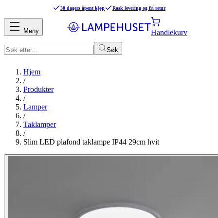
30 dagers åpent kjøp
Rask levering og fri retur
Meny
Handlekurv
Søk
Hjem
/
Produkter
/
Lamper
/
Taklamper
/
Slim LED plafond taklampe IP44 29cm hvit