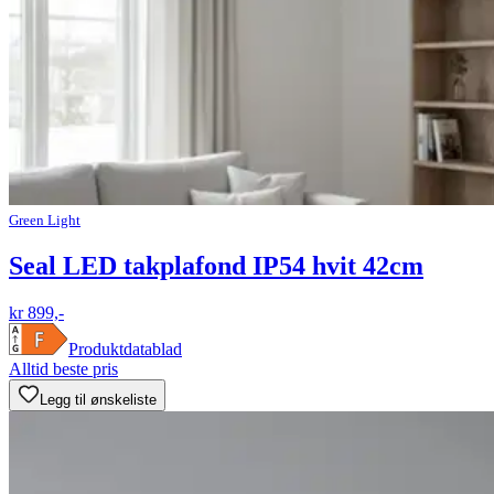
Green Light
Seal LED takplafond IP54 hvit 42cm
kr 899,-
Produktdatablad
Alltid beste pris
Legg til ønskeliste