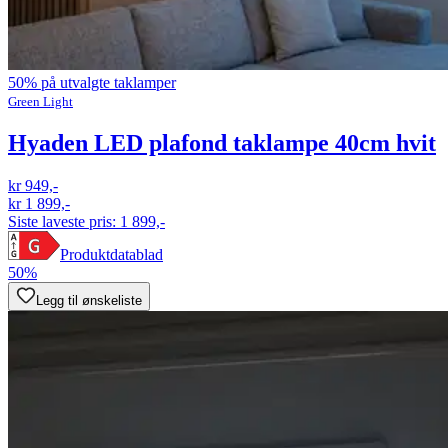
50% på utvalgte taklamper
Green Light
Hyaden LED plafond taklampe 40cm hvit
kr 949,-
kr 1 899,-
Siste laveste pris:
1 899,-
Produktdatablad
50%
Legg til ønskeliste