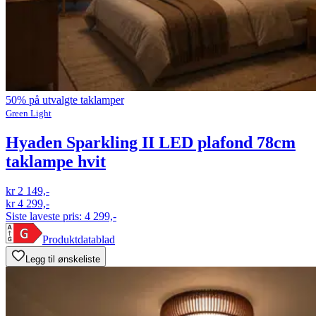
50% på utvalgte taklamper
Green Light
Hyaden Sparkling II LED plafond 78cm
taklampe hvit
kr 2 149,-
kr 4 299,-
Siste laveste pris:
4 299,-
Produktdatablad
Legg til ønskeliste