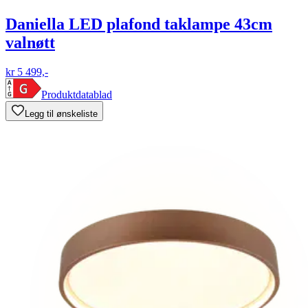
Daniella LED plafond taklampe 43cm
valnøtt
kr 5 499,-
Produktdatablad
Legg til ønskeliste