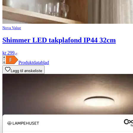
Nova Value
Shimmer LED takplafond IP44 32cm
kr 299,-
Produktdatablad
Legg til ønskeliste