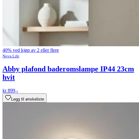
40% ved kjøp av 2 eller flere
Nova Life
Abby plafond baderomslampe IP44 23cm
hvit
kr 899,-
Legg til ønskeliste