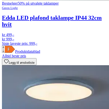
Bestselger
50% på utvalgte taklamper
Green Light
Edda LED plafond taklampe IP44 32cm
hvit
kr 499,-
kr 999,-
Siste laveste pris:
999,-
Produktdatablad
Alltid beste pris
Legg til ønskeliste