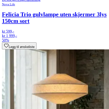
Nova Life
Felicia Trio gulvlampe uten skjermer 3lys
150cm sort
kr 599,-
kr 1 999,-
50%
Legg til ønskeliste