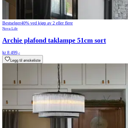
Bestselger
40% ved kjøp av 2 eller flere
Nova Life
Archie plafond taklampe 51cm sort
kr 8 499,-
Legg til ønskeliste