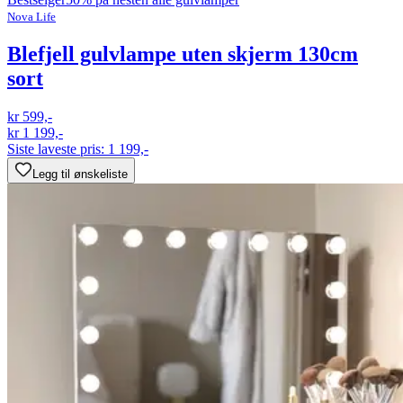
Nova Life
Blefjell gulvlampe uten skjerm 130cm
sort
kr 599,-
kr 1 199,-
Siste laveste pris:
1 199,-
Legg til ønskeliste