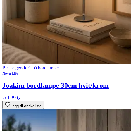
Bestselger
2for1 på bordlamper
Nova Life
Joakim bordlampe 30cm hvit/krom
kr 1 399,-
Legg til ønskeliste