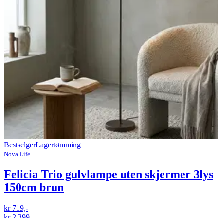
Bestselger
Lagertømming
Nova Life
Felicia Trio gulvlampe uten skjermer 3lys
150cm brun
kr 719,-
kr 2 399,-