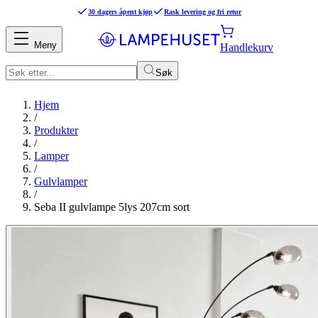
30 dagers åpent kjøp
Rask levering og fri retur
Meny
Handlekurv
Søk
Hjem
/
Produkter
/
Lamper
/
Gulvlamper
/
Seba II gulvlampe 5lys 207cm sort