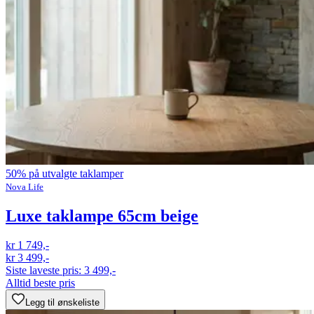
50% på utvalgte taklamper
Nova Life
Luxe taklampe 65cm beige
kr 1 749,-
kr 3 499,-
Siste laveste pris:
3 499,-
Alltid beste pris
Legg til ønskeliste