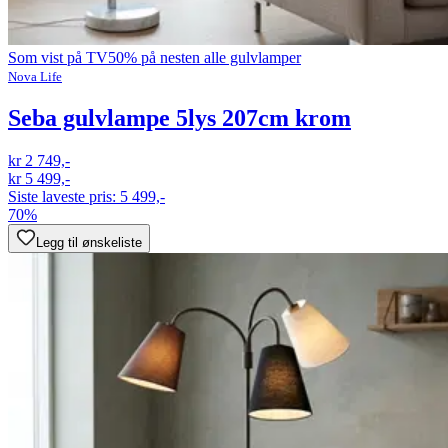
Som vist på TV
50% på nesten alle gulvlamper
Nova Life
Seba gulvlampe 5lys 207cm krom
kr 2 749,-
kr 5 499,-
Siste laveste pris:
5 499,-
70%
Legg til ønskeliste