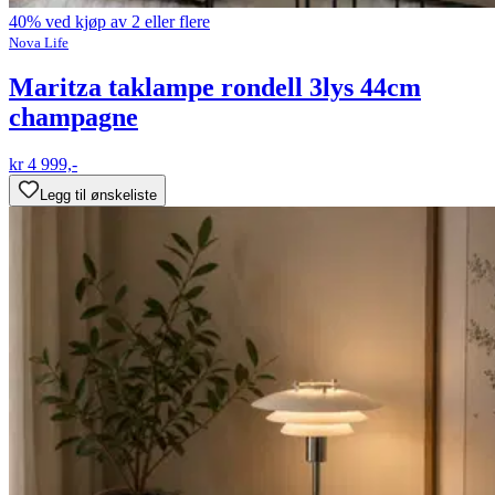
40% ved kjøp av 2 eller flere
Nova Life
Maritza taklampe rondell 3lys 44cm
champagne
kr 4 999,-
Legg til ønskeliste