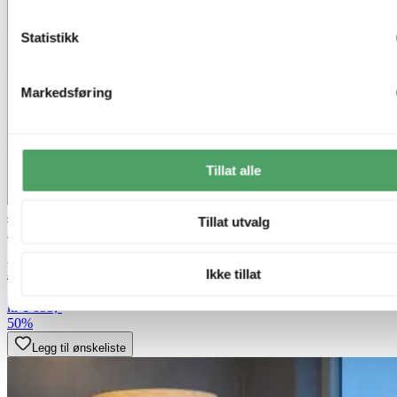
Statistikk
Markedsføring
Tillat alle
40% ved kjøp av 2 eller flere
Tillat utvalg
Nova Life
Blefjell skjerm rund 45cm beige
Ikke tillat
kr 1 099,-
50%
Legg til ønskeliste