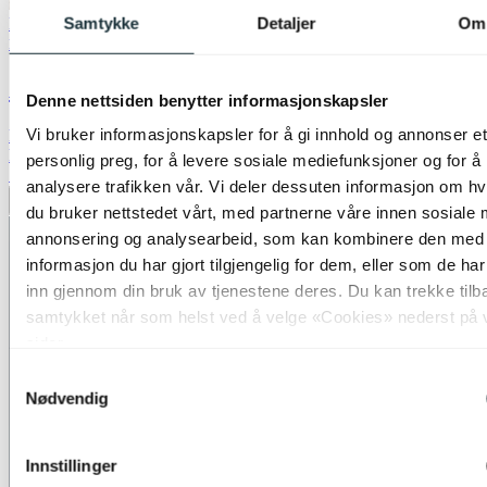
Samtykke
Detaljer
Om
Bestselger
50% på nesten alle vegglamper
Nova Life
Arve vegglampe 40cm brun
Denne nettsiden benytter informasjonskapsler
Vi bruker informasjonskapsler for å gi innhold og annonser et
kr 1 499,-
kr 2 999,-
personlig preg, for å levere sosiale mediefunksjoner og for å
Siste laveste pris:
2 999,-
analysere trafikken vår. Vi deler dessuten informasjon om h
Legg til ønskeliste
du bruker nettstedet vårt, med partnerne våre innen sosiale 
annonsering og analysearbeid, som kan kombinere den med
informasjon du har gjort tilgjengelig for dem, eller som de ha
inn gjennom din bruk av tjenestene deres. Du kan trekke tilb
samtykket når som helst ved å velge «Cookies» nederst på 
sider.
Samtykkevalg
Nødvendig
Innstillinger