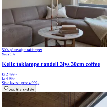
50% på utvalgte taklamper
Nova Life
Keliz taklampe rondell 3lys 30cm coffee
kr 2 499,-
kr 4 999,-
Siste laveste pris:
4 999,-
Legg til ønskeliste