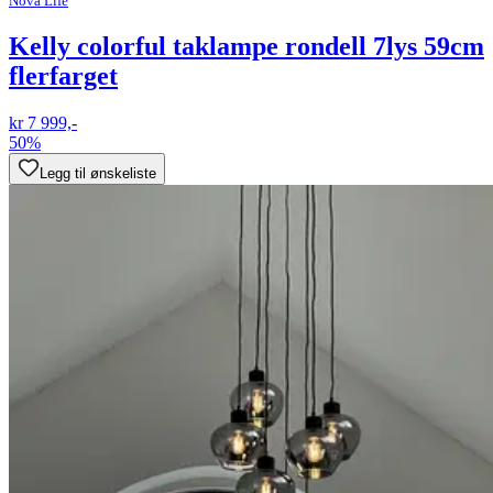
Nova Life
Kelly colorful taklampe rondell 7lys 59cm
flerfarget
kr 7 999,-
50%
Legg til ønskeliste