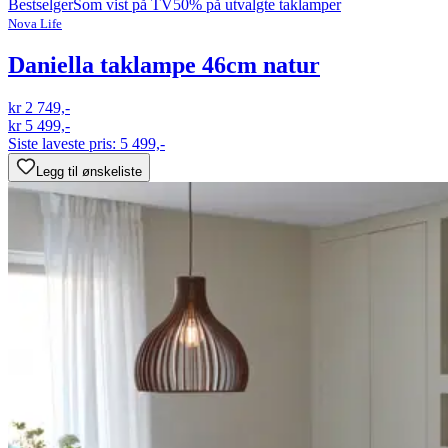
Bestselger
Som vist på TV
50% på utvalgte taklamper
Nova Life
Daniella taklampe 46cm natur
kr 2 749,-
kr 5 499,-
Siste laveste pris:
5 499,-
Legg til ønskeliste