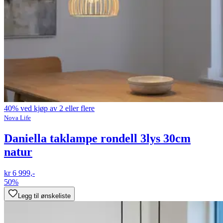
40% ved kjøp av 2 eller flere
Nova Life
Daniella taklampe rondell 3lys 30cm
natur
kr 6 999,-
50%
Legg til ønskeliste