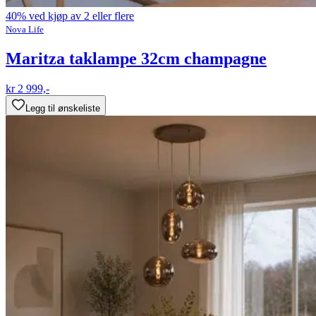
40% ved kjøp av 2 eller flere
Nova Life
Maritza taklampe 32cm champagne
kr 2 999,-
Legg til ønskeliste