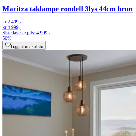
Maritza taklampe rondell 3lys 44cm brun
kr 2 499,-
kr 4 999,-
Siste laveste pris:
4 999,-
50%
Legg til ønskeliste