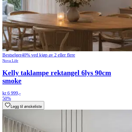
Bestselger
40% ved kjøp av 2 eller flere
Nova Life
Kelly taklampe rektangel 6lys 90cm
smoke
kr 6 999,-
50%
Legg til ønskeliste