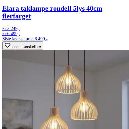
Elara taklampe rondell 5lys 40cm
flerfarget
kr 3 249,-
kr 6 499,-
Siste laveste pris:
6 499,-
Legg til ønskeliste