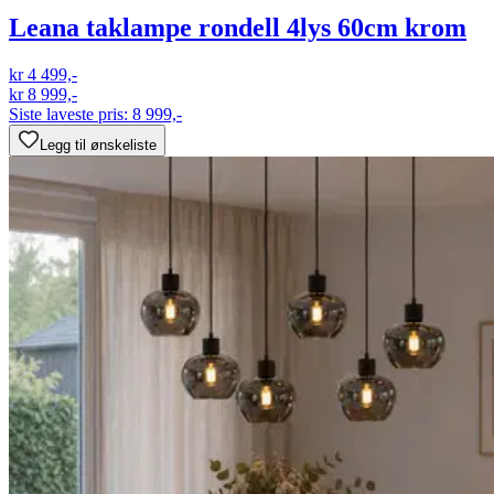
Leana taklampe rondell 4lys 60cm krom
kr 4 499,-
kr 8 999,-
Siste laveste pris:
8 999,-
Legg til ønskeliste