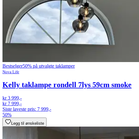
Bestselger
50% på utvalgte taklamper
Nova Life
Kelly taklampe rondell 7lys 59cm smoke
kr 3 999,-
kr 7 999,-
Siste laveste pris:
7 999,-
50%
Legg til ønskeliste