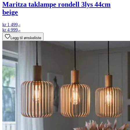
Maritza taklampe rondell 3lys 44cm
beige
kr 1 499,-
kr 4 999,-
Legg til ønskeliste