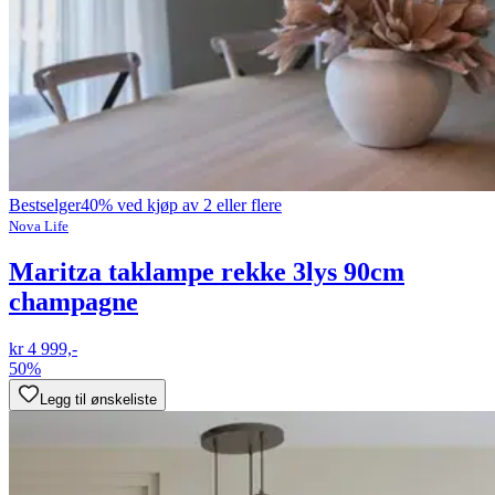
Bestselger
40% ved kjøp av 2 eller flere
Nova Life
Maritza taklampe rekke 3lys 90cm
champagne
kr 4 999,-
50%
Legg til ønskeliste