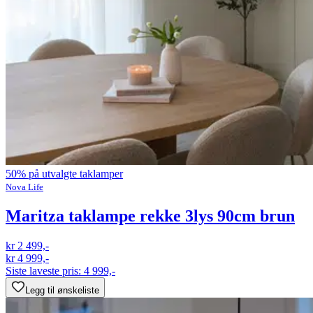
50% på utvalgte taklamper
Nova Life
Maritza taklampe rekke 3lys 90cm brun
kr 2 499,-
kr 4 999,-
Siste laveste pris:
4 999,-
Legg til ønskeliste