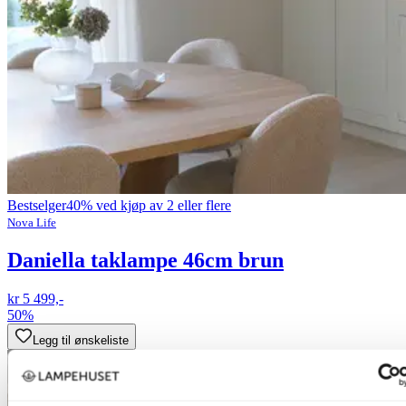
Bestselger
40% ved kjøp av 2 eller flere
Nova Life
Daniella taklampe 46cm brun
kr 5 499,-
50%
Legg til ønskeliste