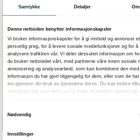
Samtykke
Detaljer
Om
Denne nettsiden benytter informasjonskapsler
Vi bruker informasjonskapsler for å gi innhold og annonser et
personlig preg, for å levere sosiale mediefunksjoner og for å
analysere trafikken vår. Vi deler dessuten informasjon om h
du bruker nettstedet vårt, med partnerne våre innen sosiale 
annonsering og analysearbeid, som kan kombinere den med
informasjon du har gjort tilgjengelig for dem, eller som de ha
inn gjennom din bruk av tjenestene deres. Du kan trekke tilb
samtykket når som helst ved å velge «Cookies» nederst på 
sider.
Samtykkevalg
Nødvendig
Innstillinger
Bestselger
50% på utvalgte taklamper