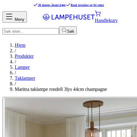
30 dagers åpent kjøp
Rask levering og fri retur
Meny
Handlekurv
Søk
Hjem
/
Produkter
/
Lamper
/
Taklamper
/
Maritza taklampe rondell 3lys 44cm champagne