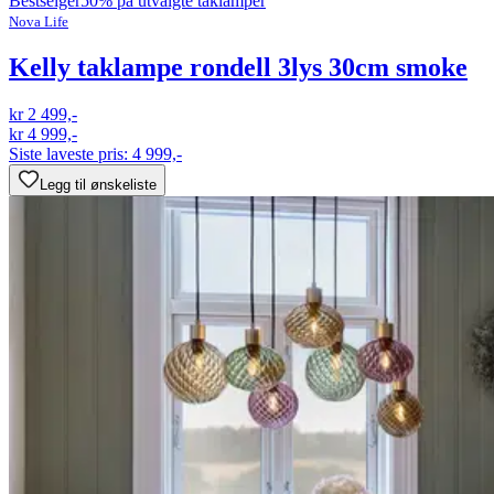
Bestselger
50% på utvalgte taklamper
Nova Life
Kelly taklampe rondell 3lys 30cm smoke
kr 2 499,-
kr 4 999,-
Siste laveste pris:
4 999,-
Legg til ønskeliste