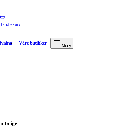
Handlekurv
ivning
Våre butikker
Meny
cm beige