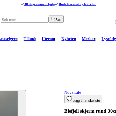
30 dagers åpent kjøp
Rask levering og fri retur
Søk
estselgere
Tilbud
Uterom
Nyheter
Merker
Lysrådg
Nova Life
Legg til ønskeliste
Blefjell skjerm rund 30