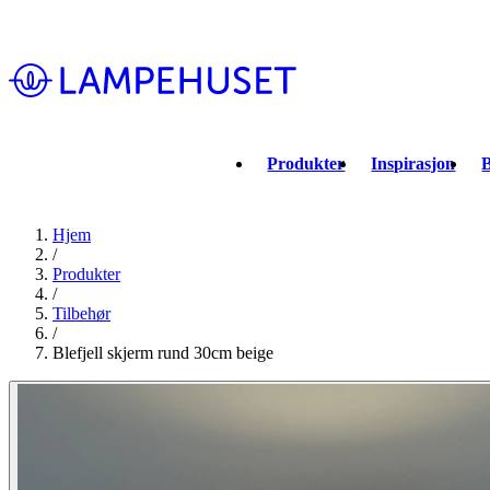
Produkter
Inspirasjon
B
Hjem
/
Produkter
/
Tilbehør
/
Blefjell skjerm rund 30cm beige