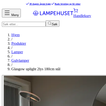
30 dagers åpent kjøp
Rask levering og fri retur
Meny
Handlekurv
Søk
Hjem
/
Produkter
/
Lamper
/
Gulvlamper
/
Glasgow uplight 2lys 180cm stål