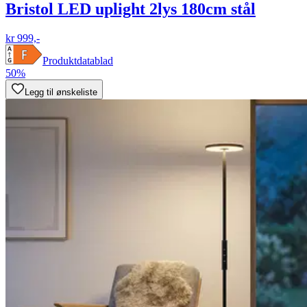
Bristol LED uplight 2lys 180cm stål
kr 999,-
Produktdatablad
50%
Legg til ønskeliste