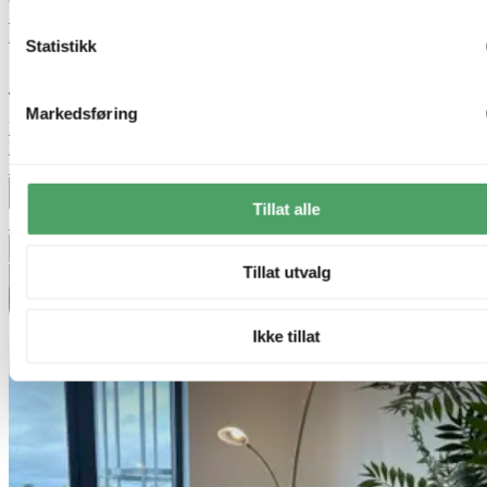
50% på nesten alle gulvlamper
Nova Life
Statistikk
Glasgow LED uplight 2lys 190cm sort
Markedsføring
kr 1 749,-
kr 3 499,-
Siste laveste pris:
3 499,-
Produktdatablad
Tillat alle
50%
Legg til ønskeliste
Tillat utvalg
Ikke tillat