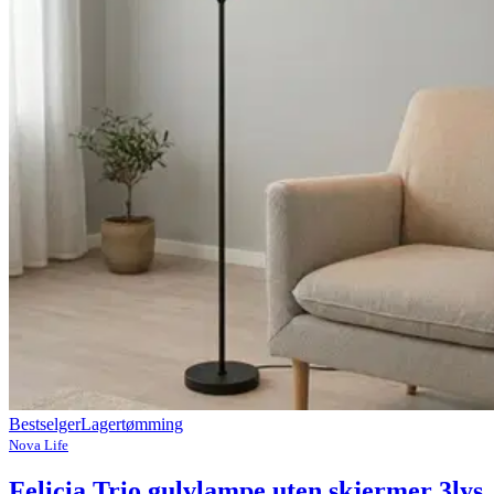
Bestselger
Lagertømming
Nova Life
Felicia Trio gulvlampe uten skjermer 3lys