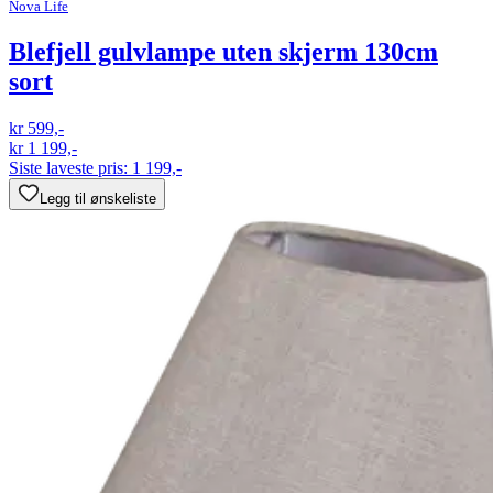
Nova Life
Blefjell gulvlampe uten skjerm 130cm
sort
kr 599,-
kr 1 199,-
Siste laveste pris:
1 199,-
Legg til ønskeliste