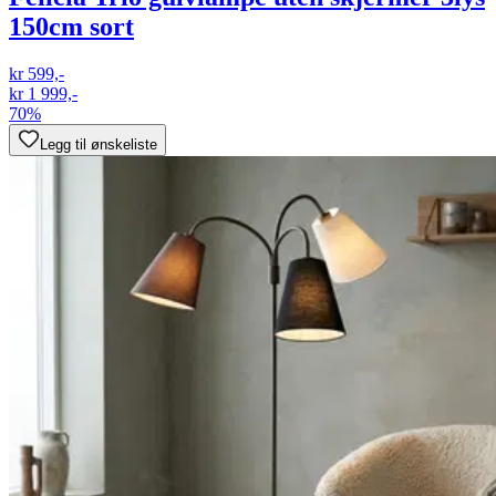
150cm sort
kr 599,-
kr 1 999,-
70%
Legg til ønskeliste