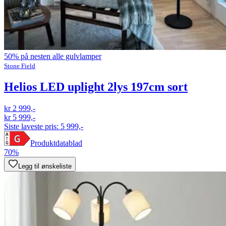
50% på nesten alle gulvlamper
Stone Field
Helios LED uplight 2lys 197cm sort
kr 2 999,-
kr 5 999,-
Siste laveste pris:
5 999,-
Produktdatablad
70%
Legg til ønskeliste