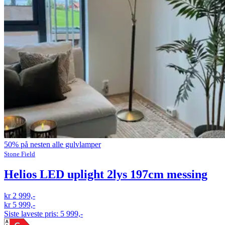
50% på nesten alle gulvlamper
Stone Field
Helios LED uplight 2lys 197cm messing
kr 2 999,-
kr 5 999,-
Siste laveste pris:
5 999,-