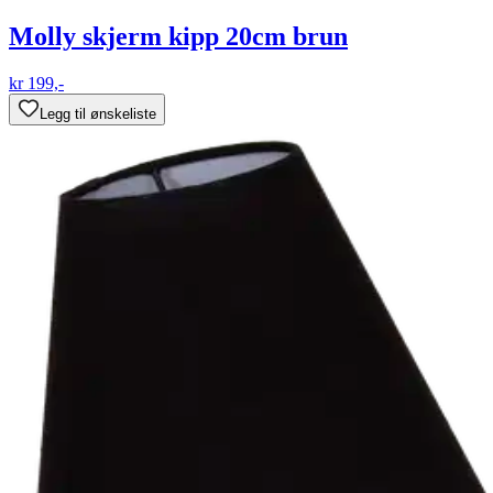
Molly skjerm kipp 20cm brun
kr 199,-
Legg til ønskeliste