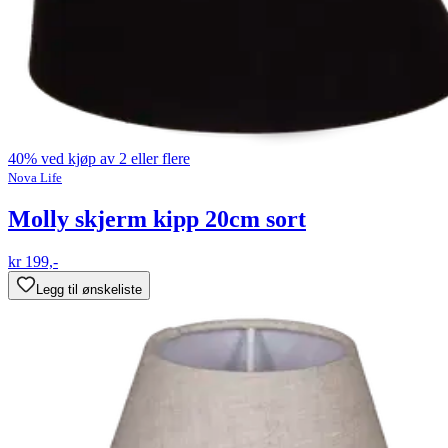
40% ved kjøp av 2 eller flere
Nova Life
Molly skjerm kipp 20cm sort
kr 199,-
Legg til ønskeliste