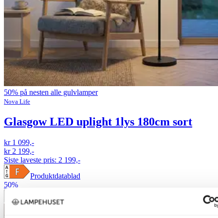
50% på nesten alle gulvlamper
Nova Life
Glasgow LED uplight 1lys 180cm sort
kr 1 099,-
kr 2 199,-
Siste laveste pris:
2 199,-
Produktdatablad
50%
Legg til ønskeliste