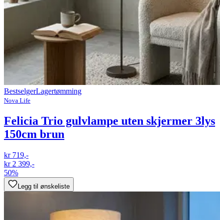
Bestselger
Lagertømming
Nova Life
Felicia Trio gulvlampe uten skjermer 3lys
150cm brun
kr 719,-
kr 2 399,-
50%
Legg til ønskeliste