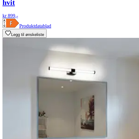
hvit
kr 899,-
Produktdatablad
Legg til ønskeliste