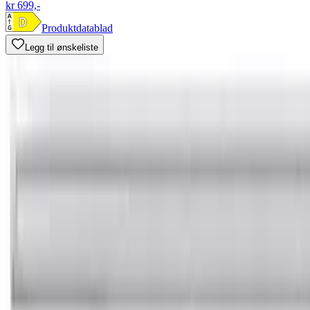
kr 699,-
Produktdatablad
Legg til ønskeliste