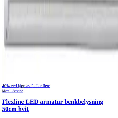
40% ved kjøp av 2 eller flere
Metall Service
Flexline LED armatur benkbelysning
50cm hvit