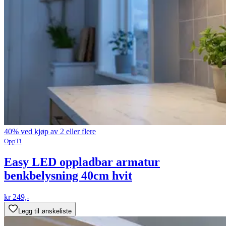
40% ved kjøp av 2 eller flere
OppTi
Easy LED oppladbar armatur
benkbelysning 40cm hvit
kr 249,-
Legg til ønskeliste