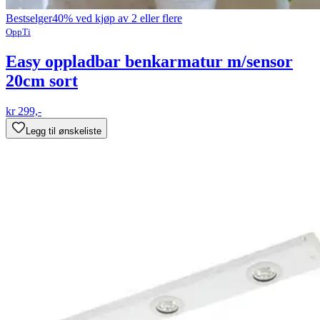
Bestselger
40% ved kjøp av 2 eller flere
OppTi
Easy oppladbar benkarmatur m/sensor
20cm sort
kr 299,-
Legg til ønskeliste