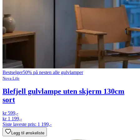
Bestselger
50% på nesten alle gulvlamper
Nova Life
Blefjell gulvlampe uten skjerm 130cm
sort
kr 599,-
kr 1 199,-
Siste laveste pris:
1 199,-
Legg til ønskeliste