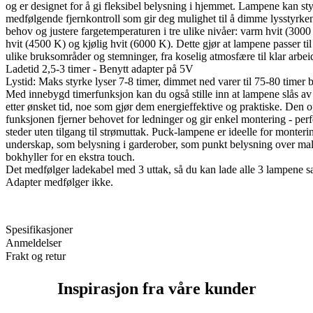
og er designet for å gi fleksibel belysning i hjemmet. Lampene kan sty
medfølgende fjernkontroll som gir deg mulighet til å dimme lysstyrken
behov og justere fargetemperaturen i tre ulike nivåer: varm hvit (3000
hvit (4500 K) og kjølig hvit (6000 K). Dette gjør at lampene passer ti
ulike bruksområder og stemninger, fra koselig atmosfære til klar arbei
Ladetid 2,5-3 timer - Benytt adapter på 5V
Lystid: Maks styrke lyser 7-8 timer, dimmet ned varer til 75-80 timer b
Med innebygd timerfunksjon kan du også stille inn at lampene slås av
etter ønsket tid, noe som gjør dem energieffektive og praktiske. Den 
funksjonen fjerner behovet for ledninger og gir enkel montering - perf
steder uten tilgang til strømuttak. Puck-lampene er ideelle for monter
underskap, som belysning i garderober, som punkt belysning over maler
bokhyller for en ekstra touch.
Det medfølger ladekabel med 3 uttak, så du kan lade alle 3 lampene s
Adapter medfølger ikke.
Spesifikasjoner
Anmeldelser
Frakt og retur
Inspirasjon fra våre kunder