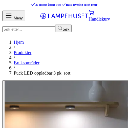
30 dagers åpent kjøp
Rask levering og fri retur
Meny
Handlekurv
Søk
Hjem
/
Produkter
/
Bruksområder
/
Puck LED oppladbar 3 pk. sort