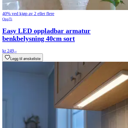
40% ved kjøp av 2 eller flere
OppTi
Easy LED oppladbar armatur
benkbelysning 40cm sort
kr 249,-
Legg til ønskeliste