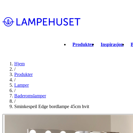
Produkter
Inspirasjon
B
Hjem
/
Produkter
/
Lamper
/
Baderomslamper
/
Sminkespeil Edge bordlampe 45cm hvit