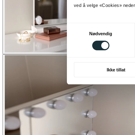
ved å velge «Cookies» neders
Samtykkevalg
Nødvendig
Ikke tillat