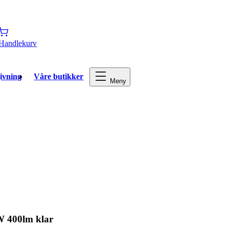
Handlekurv
ivning
Våre butikker
Meny
 400lm klar