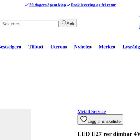
30 dagers åpent kjøp
Rask levering og fri retur
Søk
estselgere
Tilbud
Uterom
Nyheter
Merker
Lysrådg
Metall Service
Legg til ønskeliste
LED E27 rør dimbar 4W