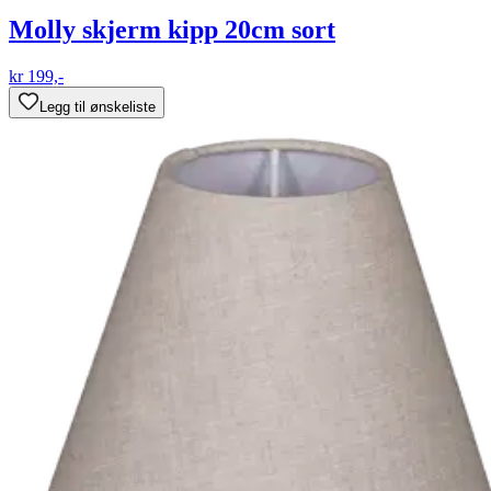
Molly skjerm kipp 20cm sort
kr 199,-
Legg til ønskeliste