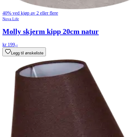
40% ved kjøp av 2 eller flere
Nova Life
Molly skjerm kipp 20cm natur
kr 199,-
Legg til ønskeliste