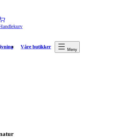
Handlekurv
ivning
Våre butikker
Meny
natur