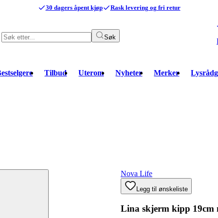
30 dagers åpent kjøp
Rask levering og fri retur
Søk
estselgere
Tilbud
Uterom
Nyheter
Merker
Lysrådg
Nova Life
Legg til ønskeliste
Lina skjerm kipp 19cm 