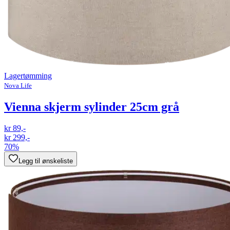
Lagertømming
Nova Life
Vienna skjerm sylinder 25cm grå
kr 89,-
kr 299,-
70%
Legg til ønskeliste