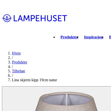
Produkter
Inspirasjon
B
Hjem
/
Produkter
/
Tilbehør
/
Lina skjerm kipp 19cm natur