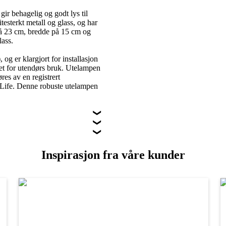
ir behagelig og godt lys til
testerkt metall og glass, og har
 på 23 cm, bredde på 15 cm og
ass.
g er klargjort for installasjon
et for utendørs bruk. Utelampen
øres av en registrert
a Life. Denne robuste utelampen
Inspirasjon fra våre kunder