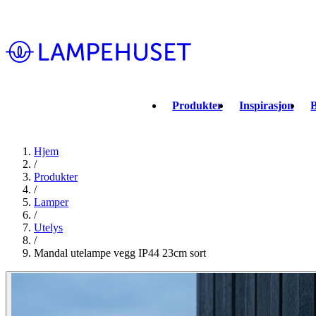
Produkter
Inspirasjon
B
Hjem
/
Produkter
/
Lamper
/
Utelys
/
Mandal utelampe vegg IP44 23cm sort