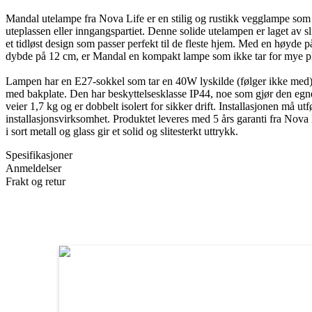
Mandal utelampe fra Nova Life er en stilig og rustikk vegglampe som g
uteplassen eller inngangspartiet. Denne solide utelampen er laget av sli
et tidløst design som passer perfekt til de fleste hjem. Med en høyde
dybde på 12 cm, er Mandal en kompakt lampe som ikke tar for mye pl
Lampen har en E27-sokkel som tar en 40W lyskilde (følger ikke med), o
med bakplate. Den har beskyttelsesklasse IP44, noe som gjør den egn
veier 1,7 kg og er dobbelt isolert for sikker drift. Installasjonen må utf
installasjonsvirksomhet. Produktet leveres med 5 års garanti fra Nov
i sort metall og glass gir et solid og slitesterkt uttrykk.
Spesifikasjoner
Anmeldelser
Frakt og retur