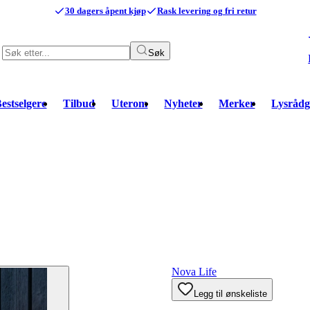
30 dagers åpent kjøp
Rask levering og fri retur
Søk
estselgere
Tilbud
Uterom
Nyheter
Merker
Lysrådg
Nova Life
Legg til ønskeliste