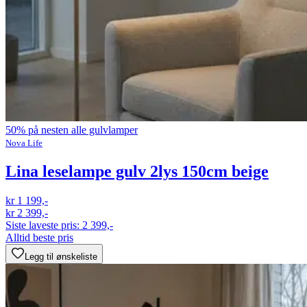
50% på nesten alle gulvlamper
Nova Life
Lina leselampe gulv 2lys 150cm beige
kr 1 199,-
kr 2 399,-
Siste laveste pris:
2 399,-
Alltid beste pris
Legg til ønskeliste