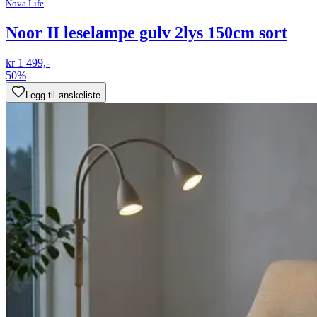
Nova Life
Noor II leselampe gulv 2lys 150cm sort
kr 1 499,-
50%
Legg til ønskeliste