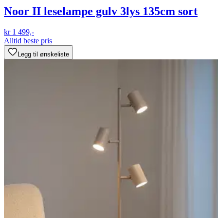
Noor II leselampe gulv 3lys 135cm sort
kr 1 499,-
Alltid beste pris
Legg til ønskeliste