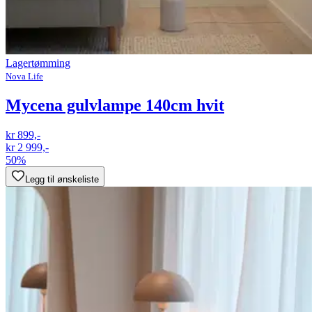
Lagertømming
Nova Life
Mycena gulvlampe 140cm hvit
kr 899,-
kr 2 999,-
50%
Legg til ønskeliste