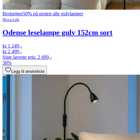
Bestselger
50% på nesten alle gulvlamper
Nova Life
Odense leselampe gulv 152cm sort
kr 1 249,-
kr 2 499,-
Siste laveste pris:
2 499,-
50%
Legg til ønskeliste