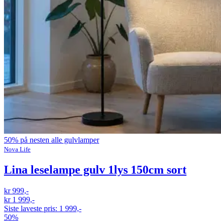
50% på nesten alle gulvlamper
Nova Life
Lina leselampe gulv 1lys 150cm sort
kr 999,-
kr 1 999,-
Siste laveste pris:
1 999,-
50%