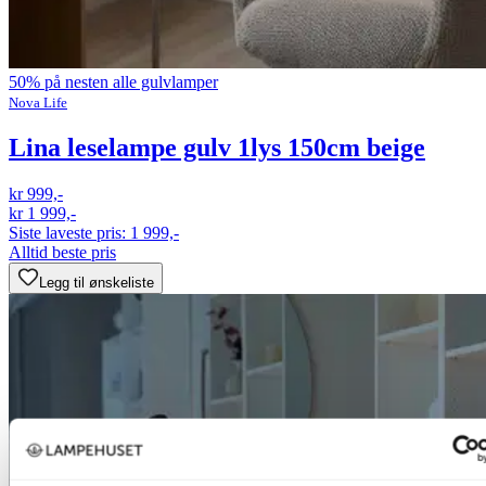
50% på nesten alle gulvlamper
Nova Life
Lina leselampe gulv 1lys 150cm beige
kr 999,-
kr 1 999,-
Siste laveste pris:
1 999,-
Alltid beste pris
Legg til ønskeliste