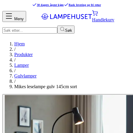
30 dagers åpent kjøp
Rask levering og fri retur
Meny
Handlekurv
Søk
Hjem
/
Produkter
/
Lamper
/
Gulvlamper
/
Mikes leselampe gulv 145cm sort