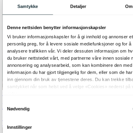
Samtykke
Detaljer
Om
Denne nettsiden benytter informasjonskapsler
Vi bruker informasjonskapsler for å gi innhold og annonser et
personlig preg, for å levere sosiale mediefunksjoner og for å
analysere trafikken vår. Vi deler dessuten informasjon om h
du bruker nettstedet vårt, med partnerne våre innen sosiale 
annonsering og analysearbeid, som kan kombinere den med
informasjon du har gjort tilgjengelig for dem, eller som de ha
inn gjennom din bruk av tjenestene deres. Du kan trekke tilb
samtykket når som helst ved å velge «Cookies» nederst på 
sider.
Nova Life
Samtykkevalg
Noor II leselampe gulv 1lys 146cm sort
Nødvendig
kr 1 299,-
Alltid beste pris
Innstillinger
Legg til ønskeliste