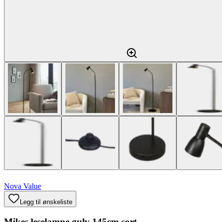
Nova Value
Legg til ønskeliste
Mikes leselampe gulv 145cm sort