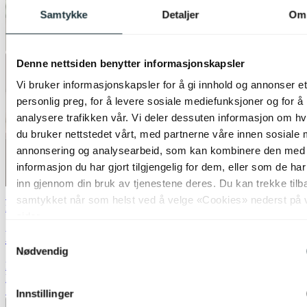
Samtykke
Detaljer
Om
Denne nettsiden benytter informasjonskapsler
Vi bruker informasjonskapsler for å gi innhold og annonser et
personlig preg, for å levere sosiale mediefunksjoner og for å
analysere trafikken vår. Vi deler dessuten informasjon om h
du bruker nettstedet vårt, med partnerne våre innen sosiale 
annonsering og analysearbeid, som kan kombinere den med
informasjon du har gjort tilgjengelig for dem, eller som de ha
inn gjennom din bruk av tjenestene deres. Du kan trekke tilb
50% på nesten alle gulvlamper
samtykket når som helst ved å velge «Cookies» nederst på 
Nova Life
sider.
Lina leselampe gulv 1lys 150cm beige
Samtykkevalg
Nødvendig
kr 999,-
kr 1 999,-
Siste laveste pris:
1 999,-
Innstillinger