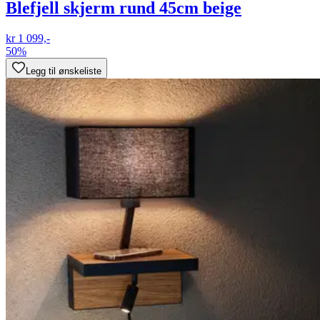
Blefjell skjerm rund 45cm beige
kr 1 099,-
50%
Legg til ønskeliste