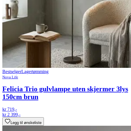
Bestselger
Lagertømming
Nova Life
Felicia Trio gulvlampe uten skjermer 3lys
150cm brun
kr 719,-
kr 2 399,-
Legg til ønskeliste