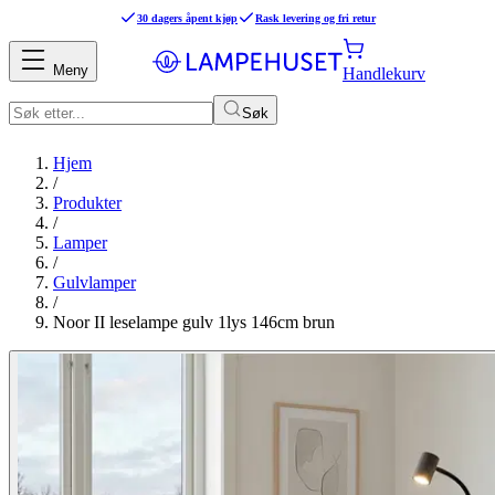
30 dagers åpent kjøp
Rask levering og fri retur
Meny
Handlekurv
Søk
Hjem
/
Produkter
/
Lamper
/
Gulvlamper
/
Noor II leselampe gulv 1lys 146cm brun