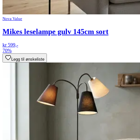
Nova Value
Mikes leselampe gulv 145cm sort
kr 599,-
70%
Legg til ønskeliste