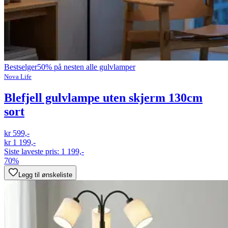
Bestselger
50% på nesten alle gulvlamper
Nova Life
Blefjell gulvlampe uten skjerm 130cm
sort
kr 599,-
kr 1 199,-
Siste laveste pris:
1 199,-
70%
Legg til ønskeliste