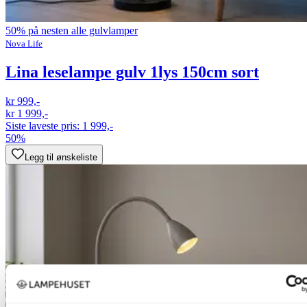
50% på nesten alle gulvlamper
Nova Life
Lina leselampe gulv 1lys 150cm sort
kr 999,-
kr 1 999,-
Siste laveste pris:
1 999,-
50%
Legg til ønskeliste