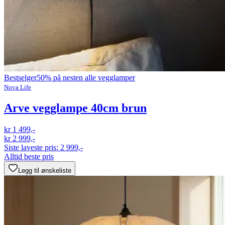
Bestselger
50% på nesten alle vegglamper
Nova Life
Arve vegglampe 40cm brun
kr 1 499,-
kr 2 999,-
Siste laveste pris:
2 999,-
Alltid beste pris
Legg til ønskeliste