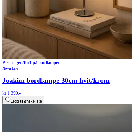
Bestselger
2for1 på bordlamper
Nova Life
Joakim bordlampe 30cm hvit/krom
kr 1 399,-
Legg til ønskeliste