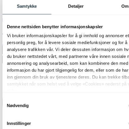
Samtykke
Detaljer
Om
Green Light
Denne nettsiden benytter informasjonskapsler
Gu10 mini dimbar 2,7W 330lm hvit
Vi bruker informasjonskapsler for å gi innhold og annonser et
personlig preg, for å levere sosiale mediefunksjoner og for å
kr 149,-
analysere trafikken vår. Vi deler dessuten informasjon om h
Produktdatablad
du bruker nettstedet vårt, med partnerne våre innen sosiale 
Legg til ønskeliste
annonsering og analysearbeid, som kan kombinere den med
informasjon du har gjort tilgjengelig for dem, eller som de ha
inn gjennom din bruk av tjenestene deres. Du kan trekke tilb
samtykket når som helst ved å velge «Cookies» nederst på 
sider.
Samtykkevalg
Nødvendig
Innstillinger