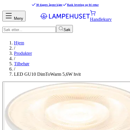
30 dagers åpent kjøp
Rask levering og fri retur
Meny
Handlekurv
Søk
Hjem
/
Produkter
/
Tilbehør
/
LED GU10 DimToWarm 5,6W hvit