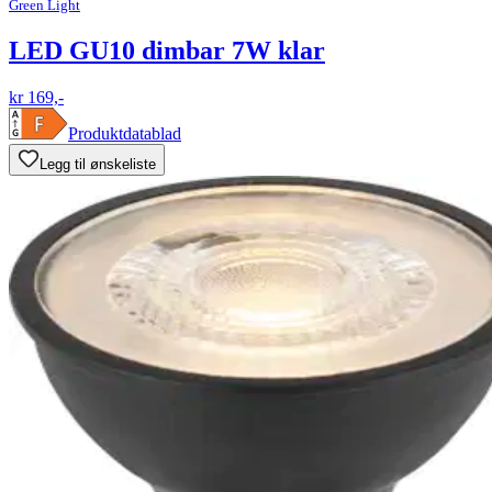
Green Light
LED GU10 dimbar 7W klar
kr 169,-
Produktdatablad
Legg til ønskeliste