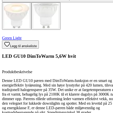
Green Light
Legg til ønskeliste
LED GU10 DimToWarm 5,6W hvit
Produktbeskrivelse
Denne LED GU10 pæren med DimToWarm-funksjon er en smart og
energieffektiv lysløsning. Med sin høye lysstyrke på 420 lumen, tilsv
tradisjonell halogenspære på 35W. Det unike er at fargetemperaturen 
fra et varmt, behagelig lys på 2100K til et klarere dagslys på 3000K n
dimmer opp. Pærens rillede utforming leder varmen effektivt vekk, n
den velegnet for lukkede downlights og spotter. Med en levetid på 25
og energiklasse F, er denne LED-pæren både miljøvennlig og
kostnadsbesparende på sikt. Spredningsvinkel 38 grader.