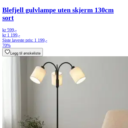
Blefjell gulvlampe uten skjerm 130cm
sort
kr 599,-
kr 1 199,-
Siste laveste pris:
1 199,-
70%
Legg til ønskeliste