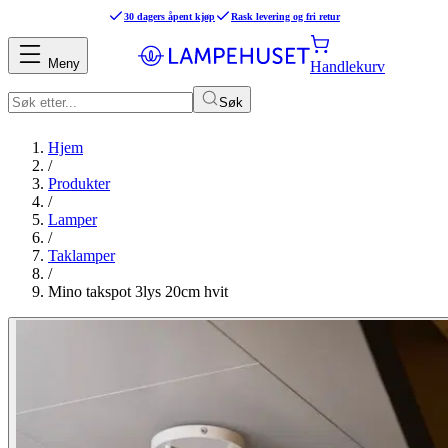
30 dagers åpent kjøp
Rask levering og fri retur
Meny
Handlekurv
Søk
Hjem
/
Produkter
/
Lamper
/
Taklamper
/
Mino takspot 3lys 20cm hvit