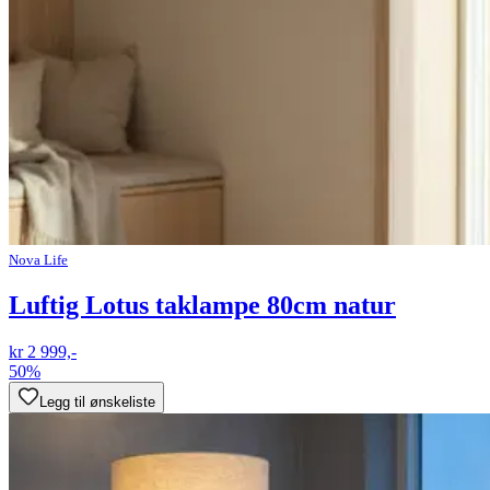
Nova Life
Luftig Lotus taklampe 80cm natur
kr 2 999,-
50%
Legg til ønskeliste