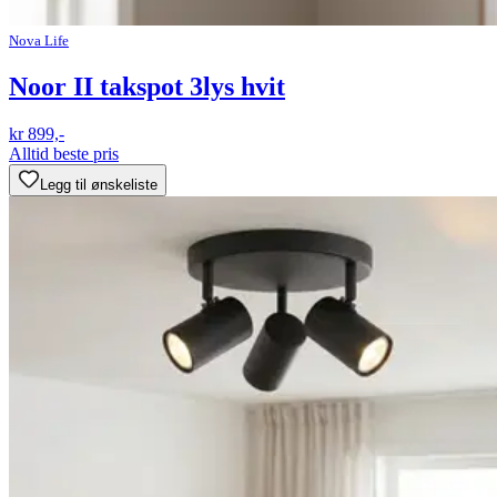
Nova Life
Noor II takspot 3lys hvit
kr 899,-
Alltid beste pris
Legg til ønskeliste