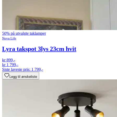
50% på utvalgte taklamper
Nova Life
Lyra takspot 3lys 23cm hvit
kr 899,-
kr 1 799,-
Siste laveste pris:
1 799,-
Legg til ønskeliste