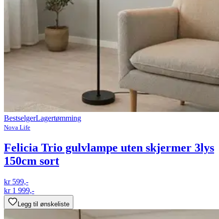
Bestselger
Lagertømming
Nova Life
Felicia Trio gulvlampe uten skjermer 3lys
150cm sort
kr 599,-
kr 1 999,-
Legg til ønskeliste