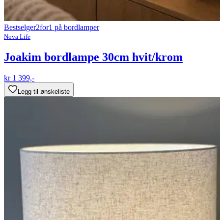
Bestselger
2for1 på bordlamper
Nova Life
Joakim bordlampe 30cm hvit/krom
kr 1 399,-
Legg til ønskeliste