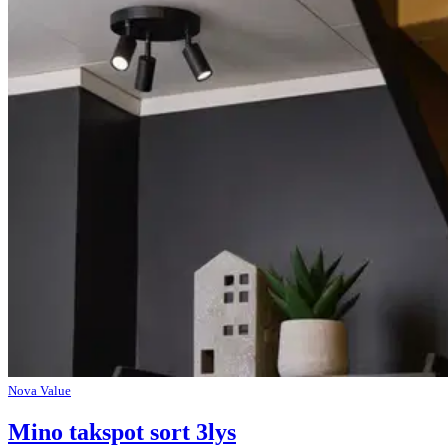
Nova Value
Mino takspot sort 3lys