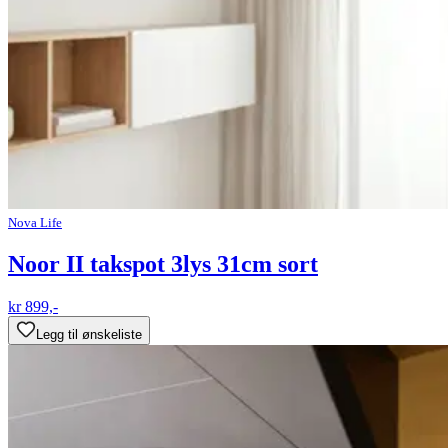
Nova Life
Noor II takspot 3lys 31cm sort
kr 899,-
Legg til ønskeliste