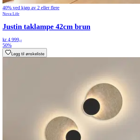
40% ved kjøp av 2 eller flere
Nova Life
Justin taklampe 42cm brun
kr 4 999,-
50%
Legg til ønskeliste