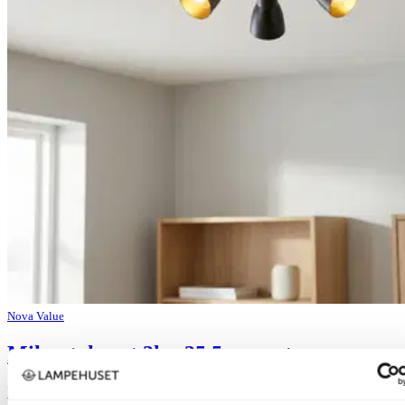
Nova Value
Mikes takspot 3lys 35,5cm sort
kr 449,-