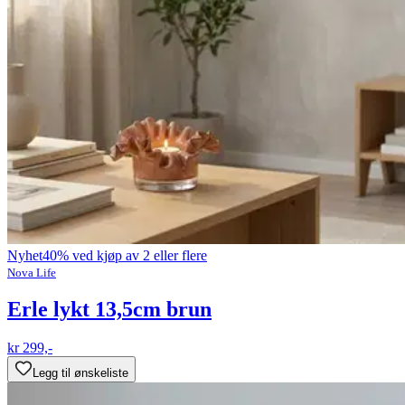
Nyhet
40% ved kjøp av 2 eller flere
Nova Life
Erle lykt 13,5cm brun
kr 299,-
Legg til ønskeliste