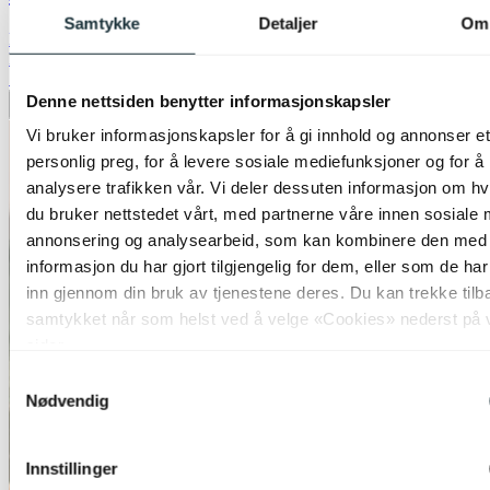
Samtykke
Detaljer
Om
kr 99,-
kr 199,-
70%
Denne nettsiden benytter informasjonskapsler
Legg til ønskeliste
Vi bruker informasjonskapsler for å gi innhold og annonser et
personlig preg, for å levere sosiale mediefunksjoner og for å
analysere trafikken vår. Vi deler dessuten informasjon om h
du bruker nettstedet vårt, med partnerne våre innen sosiale 
annonsering og analysearbeid, som kan kombinere den med
informasjon du har gjort tilgjengelig for dem, eller som de ha
inn gjennom din bruk av tjenestene deres. Du kan trekke tilb
samtykket når som helst ved å velge «Cookies» nederst på 
sider.
Samtykkevalg
Nødvendig
Innstillinger