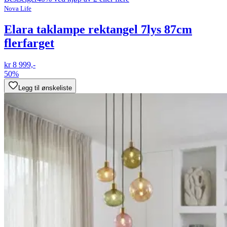
Nova Life
Elara taklampe rektangel 7lys 87cm
flerfarget
kr 8 999,-
50%
Legg til ønskeliste