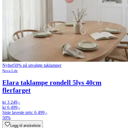
Nyhet
50% på utvalgte taklamper
Nova Life
Elara taklampe rondell 5lys 40cm
flerfarget
kr 3 249,-
kr 6 499,-
Siste laveste pris:
6 499,-
50%
Legg til ønskeliste