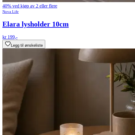
40% ved kjøp av 2 eller flere
Nova Life
Elara lysholder 10cm
kr 199,-
Legg til ønskeliste