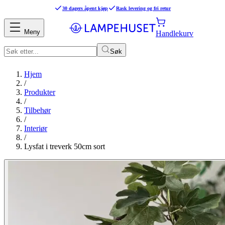
30 dagers åpent kjøp
Rask levering og fri retur
Meny
Handlekurv
Søk
Hjem
/
Produkter
/
Tilbehør
/
Interiør
/
Lysfat i treverk 50cm sort