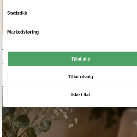
Statistikk
Markedsføring
Lagertømming
Nova Decor & Lighting
Tillat alle
Lysglass sodafinish 8cm brun
Tillat utvalg
kr 59,-
kr 199,-
Legg til ønskeliste
Ikke tillat