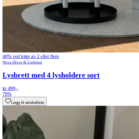
40% ved kjøp av 2 eller flere
Nova Decor & Lighting
Lysbrett med 4 lysholdere sort
kr 499,-
70%
Legg til ønskeliste