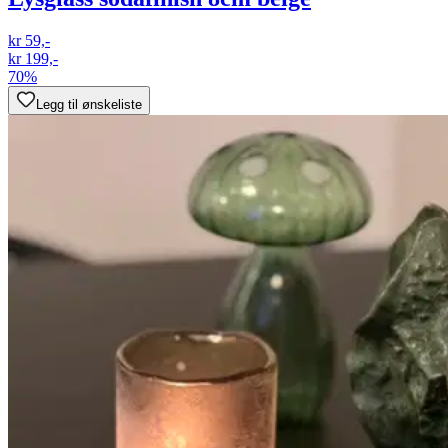
kr 59,-
kr 199,-
70%
Legg til ønskeliste