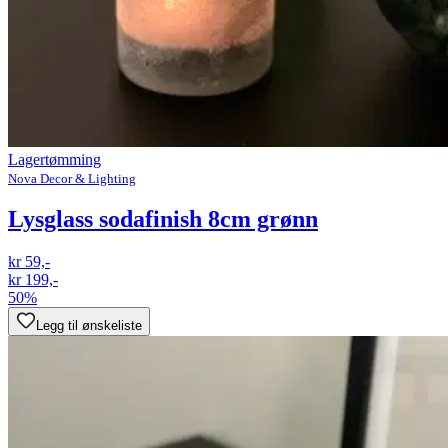
Lagertømming
Nova Decor & Lighting
Lysglass sodafinish 8cm grønn
kr 59,-
kr 199,-
50%
Legg til ønskeliste