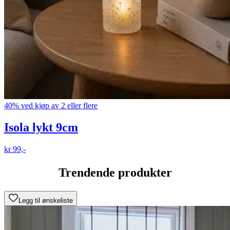
40% ved kjøp av 2 eller flere
Isola lykt 9cm
kr 99,-
Trendende produkter
Legg til ønskeliste