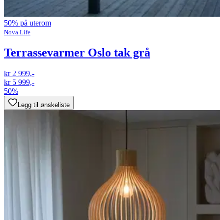
50% på uterom
Nova Life
Terrassevarmer Oslo tak grå
kr 2 999,-
kr 5 999,-
50%
Legg til ønskeliste