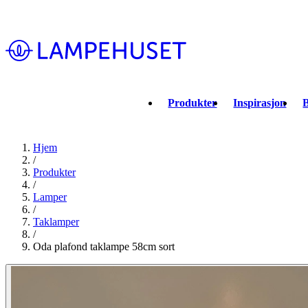
Produkter
Inspirasjon
B
Hjem
/
Produkter
/
Lamper
/
Taklamper
/
Oda plafond taklampe 58cm sort