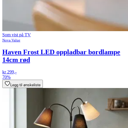
Som vist på TV
Nova Value
Haven Frost LED oppladbar bordlampe
14cm rød
kr 299,-
70%
Legg til ønskeliste