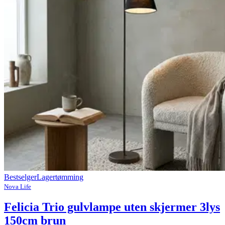
Bestselger
Lagertømming
Nova Life
Felicia Trio gulvlampe uten skjermer 3lys
150cm brun