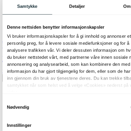
Samtykke
Detaljer
Om
Denne nettsiden benytter informasjonskapsler
Vi bruker informasjonskapsler for å gi innhold og annonser et
40% ved kjøp av 2 eller flere
personlig preg, for å levere sosiale mediefunksjoner og for å
Nova Life
analysere trafikken vår. Vi deler dessuten informasjon om h
du bruker nettstedet vårt, med partnerne våre innen sosiale 
Molly skjerm kipp 20cm brun
annonsering og analysearbeid, som kan kombinere den med
kr 199,-
informasjon du har gjort tilgjengelig for dem, eller som de ha
inn gjennom din bruk av tjenestene deres. Du kan trekke tilb
Legg til ønskeliste
samtykket når som helst ved å velge «Cookies» nederst på 
sider.
Samtykkevalg
Nødvendig
Innstillinger