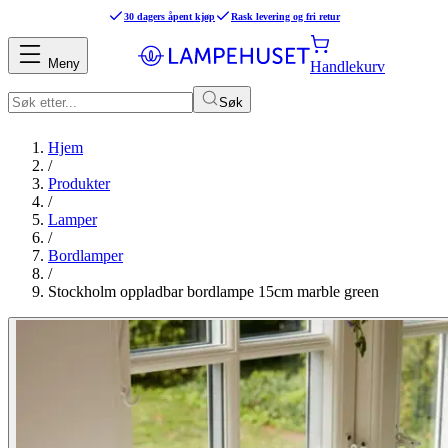
30 dagers åpent kjøp
Rask levering og fri retur
Meny
Handlekurv
Søk
Hjem
/
Produkter
/
Lamper
/
Bordlamper
/
Stockholm oppladbar bordlampe 15cm marble green