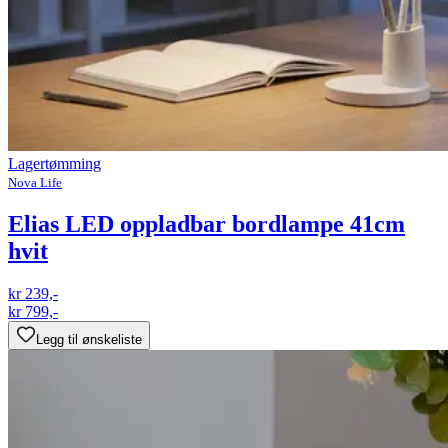
Lagertømming
Nova Life
Elias LED oppladbar bordlampe 41cm
hvit
kr 239,-
kr 799,-
Legg til ønskeliste