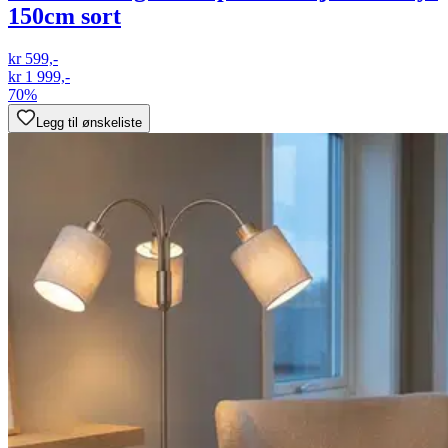
150cm sort
kr 599,-
kr 1 999,-
70%
Legg til ønskeliste