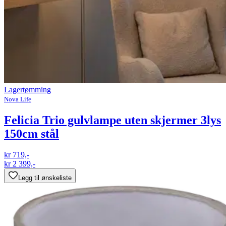
Lagertømming
Nova Life
Felicia Trio gulvlampe uten skjermer 3lys
150cm stål
kr 719,-
kr 2 399,-
Legg til ønskeliste