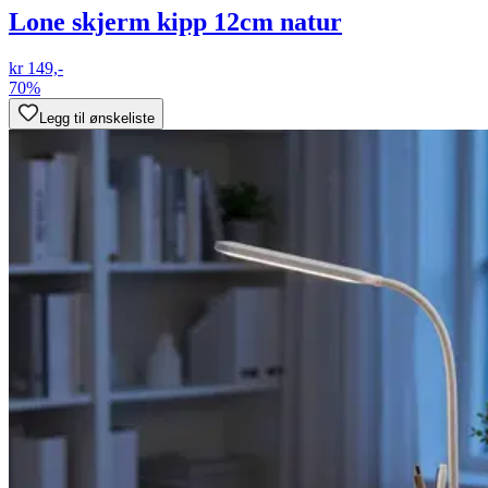
Lone skjerm kipp 12cm natur
kr 149,-
70%
Legg til ønskeliste