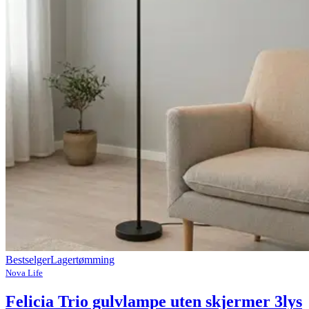
Bestselger
Lagertømming
Nova Life
Felicia Trio gulvlampe uten skjermer 3lys