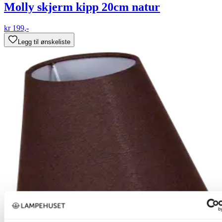
Molly skjerm kipp 20cm natur
kr 199,-
Legg til ønskeliste