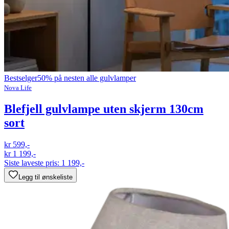
Bestselger
50% på nesten alle gulvlamper
Nova Life
Blefjell gulvlampe uten skjerm 130cm
sort
kr 599,-
kr 1 199,-
Siste laveste pris:
1 199,-
Legg til ønskeliste