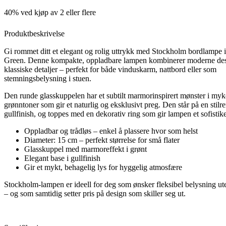
40% ved kjøp av 2 eller flere
Produktbeskrivelse
Gi rommet ditt et elegant og rolig uttrykk med Stockholm bordlampe 
Green. Denne kompakte, oppladbare lampen kombinerer moderne de
klassiske detaljer – perfekt for både vinduskarm, nattbord eller som
stemningsbelysning i stuen.
Den runde glasskuppelen har et subtilt marmorinspirert mønster i myk
grønntoner som gir et naturlig og eksklusivt preg. Den står på en stilre
gullfinish, og toppes med en dekorativ ring som gir lampen et sofistike
Oppladbar og trådløs – enkel å plassere hvor som helst
Diameter: 15 cm – perfekt størrelse for små flater
Glasskuppel med marmoreffekt i grønt
Elegant base i gullfinish
Gir et mykt, behagelig lys for hyggelig atmosfære
Stockholm-lampen er ideell for deg som ønsker fleksibel belysning ut
– og som samtidig setter pris på design som skiller seg ut.