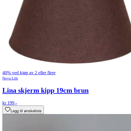
40% ved kjøp av 2 eller flere
Nova Life
Lina skjerm kipp 19cm brun
kr 199,-
Legg til ønskeliste