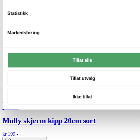
Statistikk
Markedsføring
Tillat alle
Tillat utvalg
Ikke tillat
40% ved kjøp av 2 eller flere
Nova Life
Molly skjerm kipp 20cm sort
kr 199,-