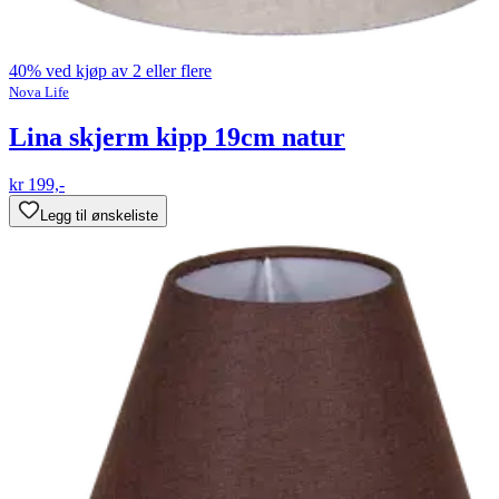
40% ved kjøp av 2 eller flere
Nova Life
Lina skjerm kipp 19cm natur
kr 199,-
Legg til ønskeliste