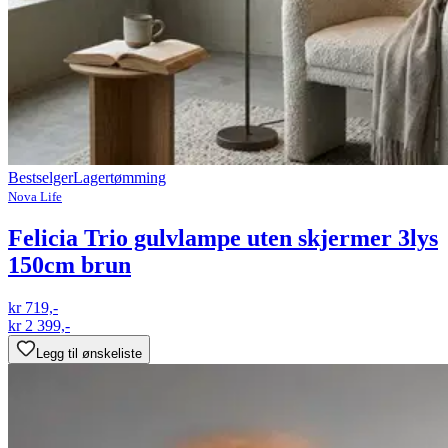
Bestselger
Lagertømming
Nova Life
Felicia Trio gulvlampe uten skjermer 3lys
150cm brun
kr 719,-
kr 2 399,-
Legg til ønskeliste