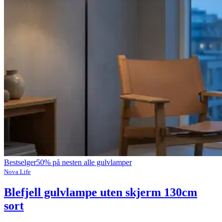
Bestselger
50% på nesten alle gulvlamper
Nova Life
Blefjell gulvlampe uten skjerm 130cm
sort