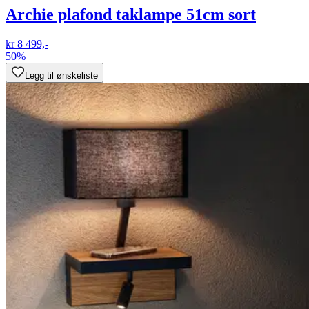
Archie plafond taklampe 51cm sort
kr 8 499,-
50%
Legg til ønskeliste