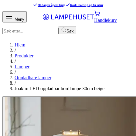
30 dagers åpent kjøp
Rask levering og fri retur
Meny
Handlekurv
Søk
Hjem
/
Produkter
/
Lamper
/
Oppladbare lamper
/
Joakim LED oppladbar bordlampe 30cm beige