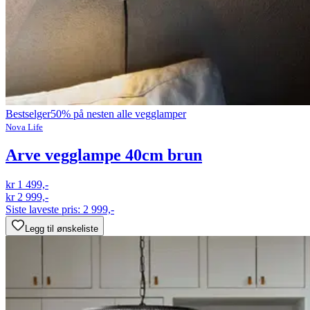
Bestselger
50% på nesten alle vegglamper
Nova Life
Arve vegglampe 40cm brun
kr 1 499,-
kr 2 999,-
Siste laveste pris:
2 999,-
Legg til ønskeliste