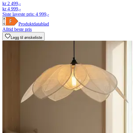
kr 2 499,-
kr 4 999,-
Siste laveste pris:
4 999,-
Produktdatablad
Alltid beste pris
Legg til ønskeliste