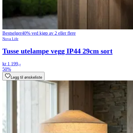
Bestselger
40% ved kjøp av 2 eller flere
Nova Life
Tusse utelampe vegg IP44 29cm sort
kr 1 199,-
50%
Legg til ønskeliste