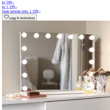
kr 599,-
kr 1 199,-
Siste laveste pris:
1 199,-
Legg til ønskeliste