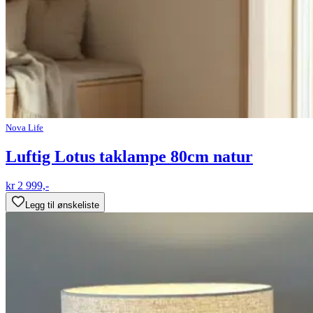
Nova Life
Luftig Lotus taklampe 80cm natur
kr 2 999,-
Legg til ønskeliste