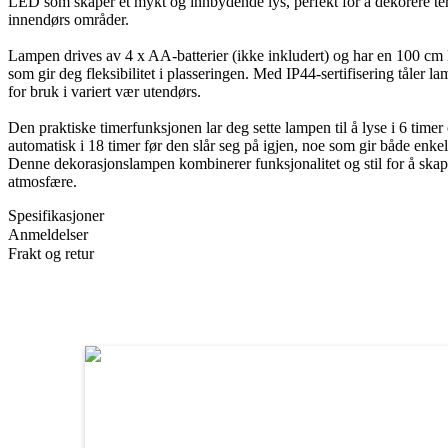
LED som skaper et mykt og innbydende lys, perfekt for å dekorere ter
innendørs områder.
Lampen drives av 4 x AA-batterier (ikke inkludert) og har en 100 cm l
som gir deg fleksibilitet i plasseringen. Med IP44-sertifisering tåler 
for bruk i variert vær utendørs.
Den praktiske timerfunksjonen lar deg sette lampen til å lyse i 6 timer 
automatisk i 18 timer før den slår seg på igjen, noe som gir både enkel
Denne dekorasjonslampen kombinerer funksjonalitet og stil for å skap
atmosfære.
Spesifikasjoner
Anmeldelser
Frakt og retur