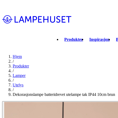
Produkter
Inspirasjon
B
Hjem
/
Produkter
/
Lamper
/
Utelys
/
Dekorasjonslampe batteridrevet utelampe tak IP44 10cm brun