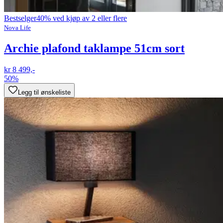
Bestselger
40% ved kjøp av 2 eller flere
Nova Life
Archie plafond taklampe 51cm sort
kr 8 499,-
50%
Legg til ønskeliste