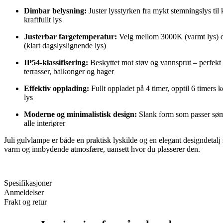
Dimbar belysning:
Juster lysstyrken fra mykt stemningslys til k
kraftfullt lys
Justerbar fargetemperatur:
Velg mellom 3000K (varmt lys)
(klart dagslyslignende lys)
IP54-klassifisering:
Beskyttet mot støv og vannsprut – perfekt 
terrasser, balkonger og hager
Effektiv opplading:
Fullt oppladet på 4 timer, opptil 6 timers k
lys
Moderne og minimalistisk design:
Slank form som passer søml
alle interiører
Juli gulvlampe er både en praktisk lyskilde og en elegant designdetalj
varm og innbydende atmosfære, uansett hvor du plasserer den.
Spesifikasjoner
Anmeldelser
Frakt og retur