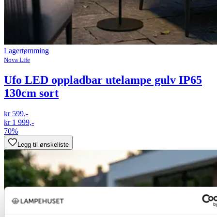
Lagertømming
Nova Life
Ufo LED oppladbar utelampe gulv IP65
130cm sort
kr 599,-
kr 1 999,-
70%
Legg til ønskeliste