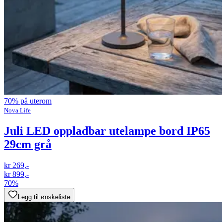
70% på uterom
Nova Life
Juli LED oppladbar utelampe bord IP65
29cm grå
kr 269,-
kr 899,-
70%
Legg til ønskeliste