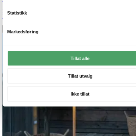
kr 74,-
Statistikk
kr 249,-
70%
Legg til ønskeliste
Markedsføring
Tillat alle
Tillat utvalg
Ikke tillat