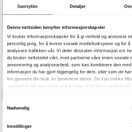
Samtykke
Detaljer
Om
Denne nettsiden benytter informasjonskapsler
Vi bruker informasjonskapsler for å gi innhold og annonser et
personlig preg, for å levere sosiale mediefunksjoner og for å
analysere trafikken vår. Vi deler dessuten informasjon om h
du bruker nettstedet vårt, med partnerne våre innen sosiale 
annonsering og analysearbeid, som kan kombinere den med
informasjon du har gjort tilgjengelig for dem, eller som de ha
inn gjennom din bruk av tjenestene deres. Du kan trekke tilb
samtykket når som helst ved å velge «Cookies» nederst på 
sider.
Samtykkevalg
70% på uterom
Nødvendig
Nova Life
Solar Lise oppladbar utelampe bord IP44
Innstillinger
21cm fersken