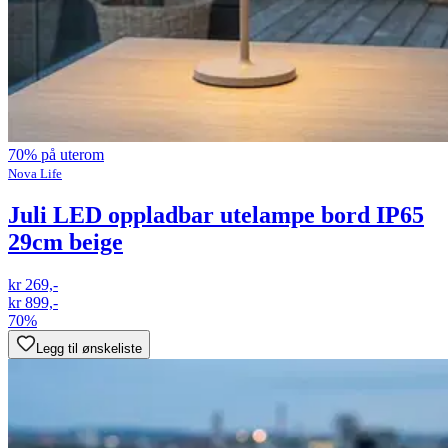
70% på uterom
Nova Life
Juli LED oppladbar utelampe bord IP65
29cm beige
kr 269,-
kr 899,-
70%
Legg til ønskeliste