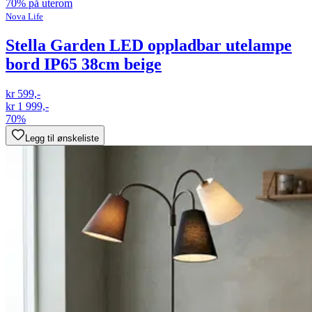
70% på uterom
Nova Life
Stella Garden LED oppladbar utelampe
bord IP65 38cm beige
kr 599,-
kr 1 999,-
70%
Legg til ønskeliste