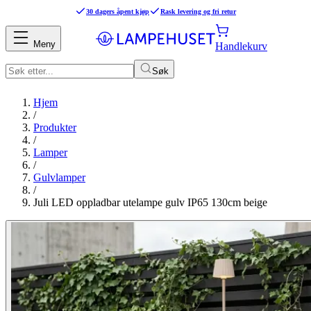
30 dagers åpent kjøp
Rask levering og fri retur
Meny
Handlekurv
Søk
Hjem
/
Produkter
/
Lamper
/
Gulvlamper
/
Juli LED oppladbar utelampe gulv IP65 130cm beige