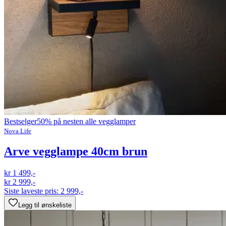
Bestselger
50% på nesten alle vegglamper
Nova Life
Arve vegglampe 40cm brun
kr 1 499,-
kr 2 999,-
Siste laveste pris:
2 999,-
Legg til ønskeliste