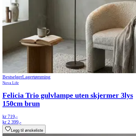
Bestselger
Lagertømming
Nova Life
Felicia Trio gulvlampe uten skjermer 3lys
150cm brun
kr 719,-
kr 2 399,-
Legg til ønskeliste