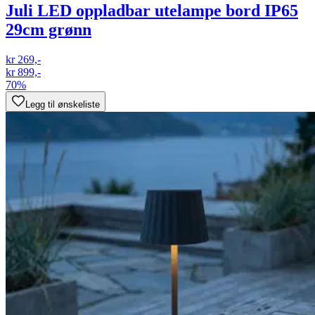
Juli LED oppladbar utelampe bord IP65
29cm grønn
kr 269,-
kr 899,-
70%
Legg til ønskeliste