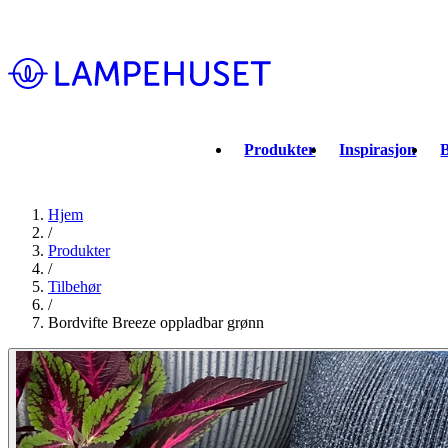
Produkter
Inspirasjon
B
Hjem
/
Produkter
/
Tilbehør
/
Bordvifte Breeze oppladbar grønn