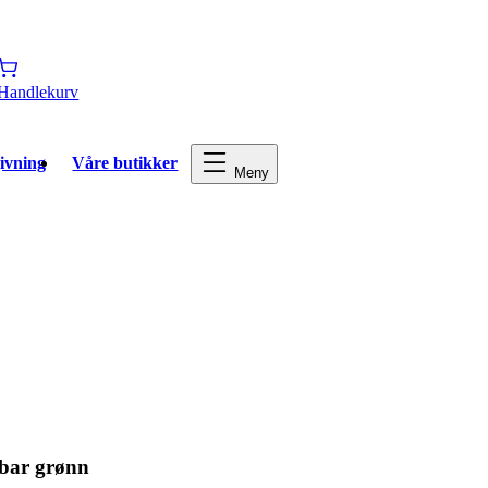
Handlekurv
ivning
Våre butikker
Meny
dbar grønn