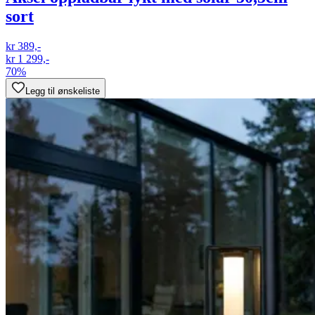
sort
kr 389,-
kr 1 299,-
70%
Legg til ønskeliste