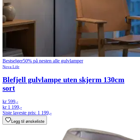
Bestselger
50% på nesten alle gulvlamper
Nova Life
Blefjell gulvlampe uten skjerm 130cm
sort
kr 599,-
kr 1 199,-
Siste laveste pris:
1 199,-
Legg til ønskeliste