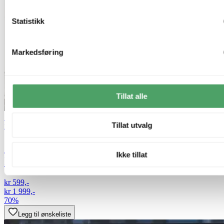
Statistikk
Markedsføring
Tillat alle
70% på uterom
Tillat utvalg
Nova Life
Solar Hailey oppladbar utelampe lykt
Ikke tillat
IP44 sort
kr 599,-
kr 1 999,-
70%
Legg til ønskeliste