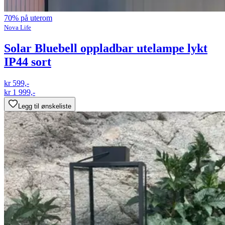
70% på uterom
Nova Life
Solar Bluebell oppladbar utelampe lykt
IP44 sort
kr 599,-
kr 1 999,-
Legg til ønskeliste