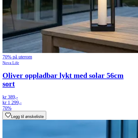
70% på uterom
Nova Life
Oliver oppladbar lykt med solar 56cm
sort
kr 389,-
kr 1 299,-
70%
Legg til ønskeliste