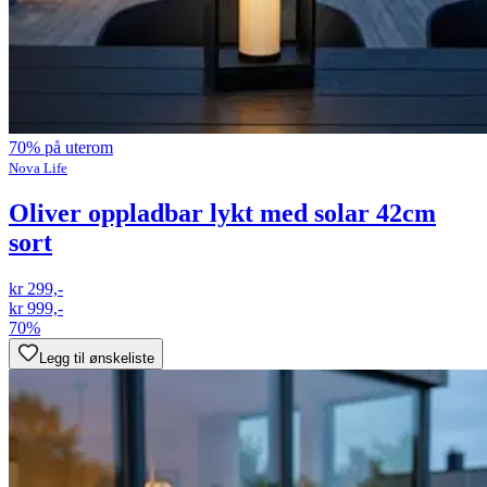
70% på uterom
Nova Life
Oliver oppladbar lykt med solar 42cm
sort
kr 299,-
kr 999,-
70%
Legg til ønskeliste