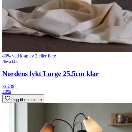
40% ved kjøp av 2 eller flere
Nova Life
Nordens lykt Large 25,5cm klar
kr 249,-
70%
Legg til ønskeliste