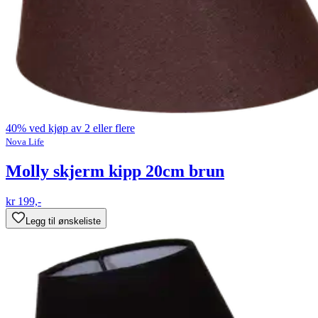
40% ved kjøp av 2 eller flere
Nova Life
Molly skjerm kipp 20cm brun
kr 199,-
Legg til ønskeliste