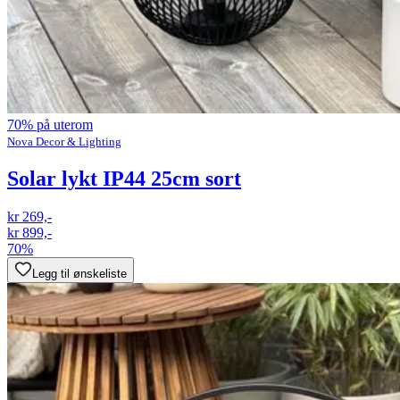
70% på uterom
Nova Decor & Lighting
Solar lykt IP44 25cm sort
kr 269,-
kr 899,-
70%
Legg til ønskeliste