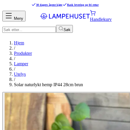
30 dagers åpent kjøp
Rask levering og fri retur
Meny
Handlekurv
Søk
Hjem
/
Produkter
/
Lamper
/
Utelys
/
Solar naturlykt hemp IP44 28cm brun