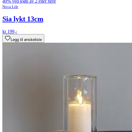
40% ved kjøp av 2 eller flere
Nova Life
Sia lykt 13cm
kr 199,-
Legg til ønskeliste