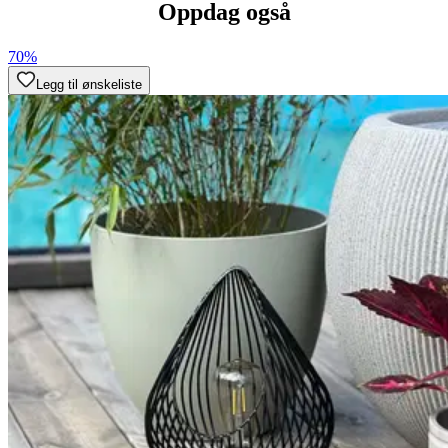
Oppdag også
70%
Legg til ønskeliste