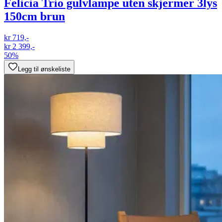
Felicia Trio gulvlampe uten skjermer 3lys
150cm brun
kr 719,-
kr 2 399,-
50%
Legg til ønskeliste