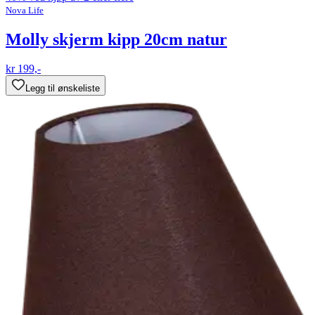
Nova Life
Molly skjerm kipp 20cm natur
kr 199,-
Legg til ønskeliste