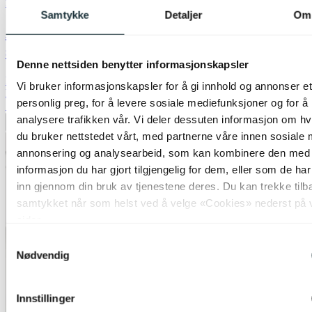
Nova Life
Samtykke
Detaljer
Om
Aksel oppladbar lykt med solar 40,5cm
sort
Denne nettsiden benytter informasjonskapsler
kr 299,-
Vi bruker informasjonskapsler for å gi innhold og annonser et
kr 999,-
personlig preg, for å levere sosiale mediefunksjoner og for å
70%
analysere trafikken vår. Vi deler dessuten informasjon om h
Legg til ønskeliste
du bruker nettstedet vårt, med partnerne våre innen sosiale 
annonsering og analysearbeid, som kan kombinere den med
informasjon du har gjort tilgjengelig for dem, eller som de ha
inn gjennom din bruk av tjenestene deres. Du kan trekke tilb
samtykket når som helst ved å velge «Cookies» nederst på 
sider.
Samtykkevalg
Nødvendig
Innstillinger