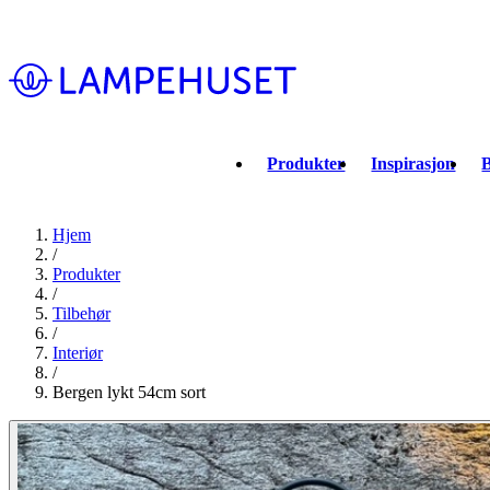
Produkter
Inspirasjon
B
Hjem
/
Produkter
/
Tilbehør
/
Interiør
/
Bergen lykt 54cm sort