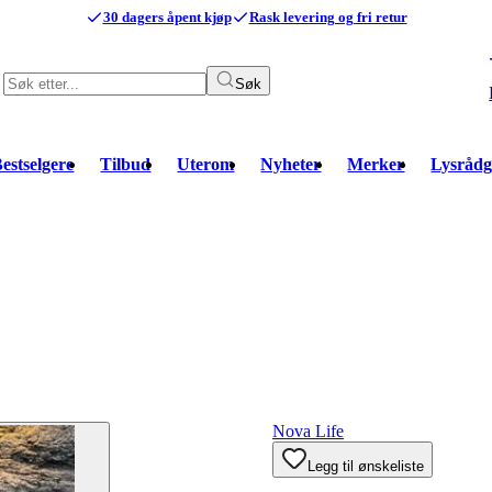
30 dagers åpent kjøp
Rask levering og fri retur
Søk
estselgere
Tilbud
Uterom
Nyheter
Merker
Lysrådg
Nova Life
Legg til ønskeliste