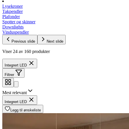
Lysekroner
Takpendler
Plafonder
Spotter og skinner
Downlights
Vinduspendler
Previous slide
Next slide
Viser 24 av 160 produkter
Integrert LED
Filtrer
Mest relevant
Integrert LED
Legg til ønskeliste