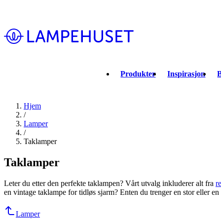
Produkter
Inspirasjon
B
Hjem
/
Lamper
/
Taklamper
Taklamper
Leter du etter den perfekte taklampen? Vårt utvalg inkluderer alt fra
r
en vintage taklampe for tidløs sjarm? Enten du trenger en stor eller en 
Lamper