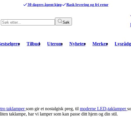
30 dagers åpent kjøp
Rask levering og fri retur
Søk
estselgere
Tilbud
Uterom
Nyheter
Merker
Lysrådg
etro taklamper
som gir et nostalgisk preg, til
moderne LED-taklamper
s
liten taklampe, har vi lamper som kan passe ditt hjem og din stil.