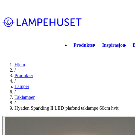
Produkter
Inspirasjon
B
Hjem
/
Produkter
/
Lamper
/
Taklamper
/
Hyaden Sparkling II LED plafond taklampe 60cm hvit