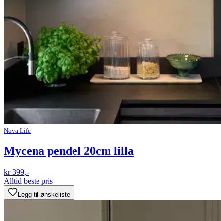
Nova Life
Mycena pendel 20cm lilla
kr 399,-
Alltid beste pris
Legg til ønskeliste