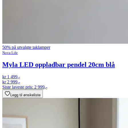
50% på utvalgte taklamper
Nova Life
Myla LED oppladbar pendel 20cm blå
kr 1 499,-
kr 2 999,-
Siste laveste pris:
2 999,-
Legg til ønskeliste