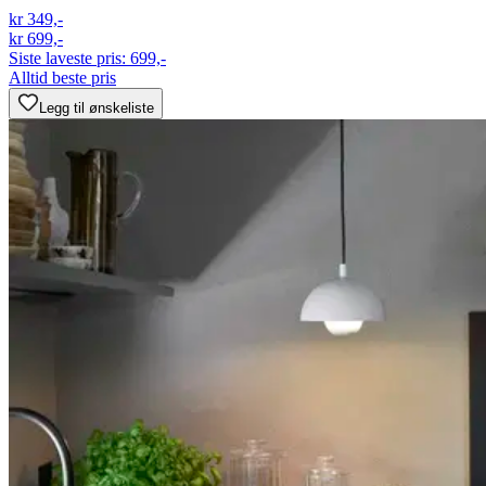
kr 349,-
kr 699,-
Siste laveste pris:
699,-
Alltid beste pris
Legg til ønskeliste