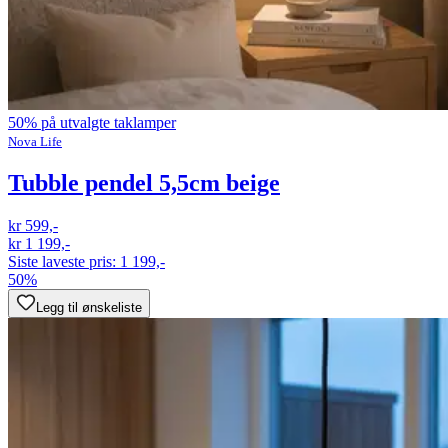
50% på utvalgte taklamper
Nova Life
Tubble pendel 5,5cm beige
kr 599,-
kr 1 199,-
Siste laveste pris:
1 199,-
50%
Legg til ønskeliste