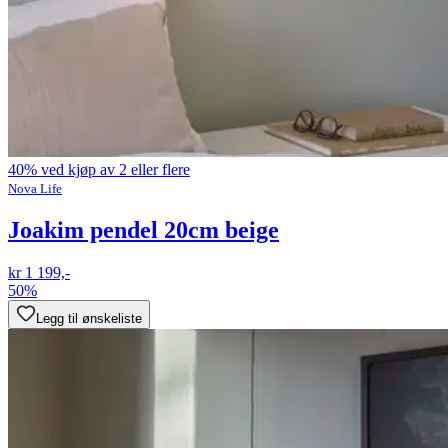
40% ved kjøp av 2 eller flere
Nova Life
Joakim pendel 20cm beige
kr 1 199,-
50%
Legg til ønskeliste