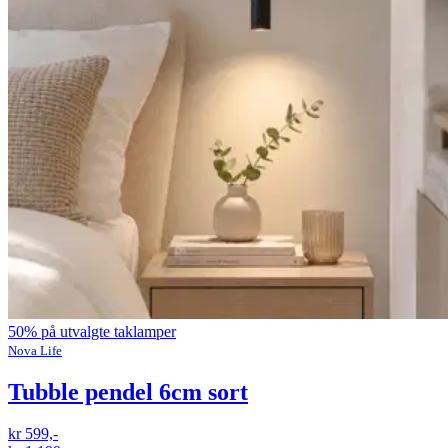
50% på utvalgte taklamper
Nova Life
Tubble pendel 6cm sort
kr 599,-