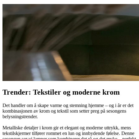
Trender: Tekstiler og moderne krom
Det handler om å skape varme og stemning hjemme – og i år er det
kombinasjonen av krom og tekstil som setter preg på sesongens
belysningstrender.
Metalliske detaljer i krom gir et elegant og moderne uttrykk, mens
tekstilskjermer tilfører rommet en lun og innbydende følelse. Denne
sesongen ser vi lamper som kombinerer det rå og det myke – perfekt