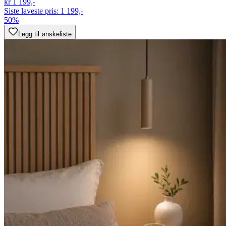
kr 1 199,-
Siste laveste pris:
1 199,-
50%
Legg til ønskeliste