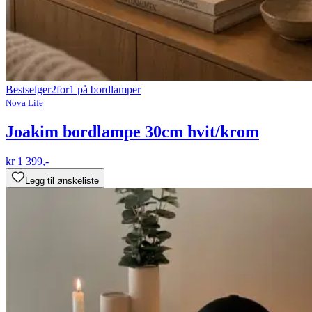
Bestselger
2for1 på bordlamper
Nova Life
Joakim bordlampe 30cm hvit/krom
kr 1 399,-
Legg til ønskeliste