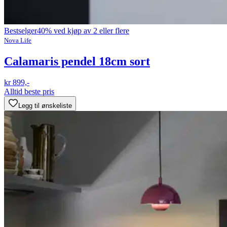
Bestselger
40% ved kjøp av 2 eller flere
Nova Life
Calamaris pendel 18cm sort
kr 899,-
Alltid beste pris
Legg til ønskeliste