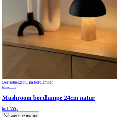
Bestselger
2for1 på bordlamper
Nova Life
Mushroom bordlampe 24cm natur
kr 1 399,-
Legg til ønskeliste