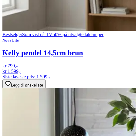
Bestselger
Som vist på TV
50% på utvalgte taklamper
Nova Life
Kelly pendel 14,5cm brun
kr 799,-
kr 1 599,-
Siste laveste pris:
1 599,-
Legg til ønskeliste