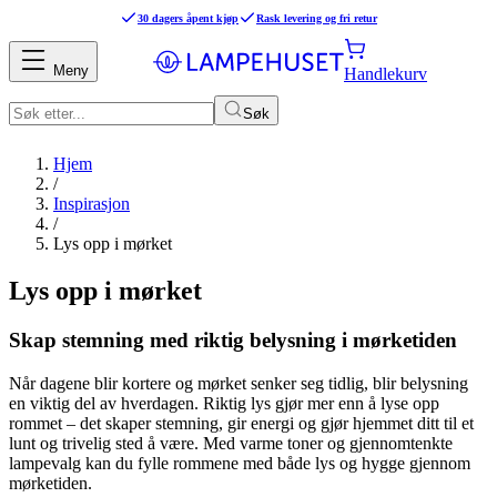
30 dagers åpent kjøp
Rask levering og fri retur
Meny
Handlekurv
Søk
Hjem
/
Inspirasjon
/
Lys opp i mørket
Lys opp i mørket
Skap stemning med riktig belysning i mørketiden
Når dagene blir kortere og mørket senker seg tidlig, blir belysning
en viktig del av hverdagen. Riktig lys gjør mer enn å lyse opp
rommet – det skaper stemning, gir energi og gjør hjemmet ditt til et
lunt og trivelig sted å være. Med varme toner og gjennomtenkte
lampevalg kan du fylle rommene med både lys og hygge gjennom
mørketiden.