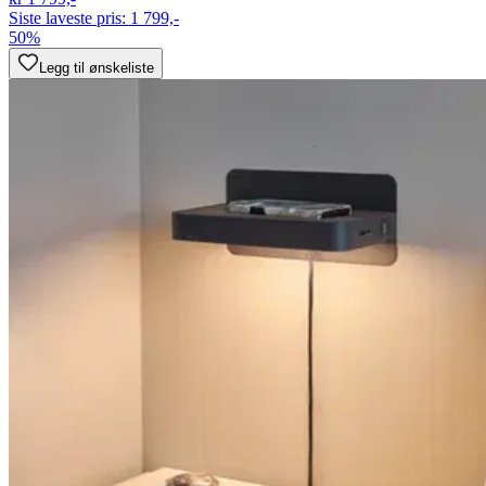
Siste laveste pris:
1 799,-
50%
Legg til ønskeliste