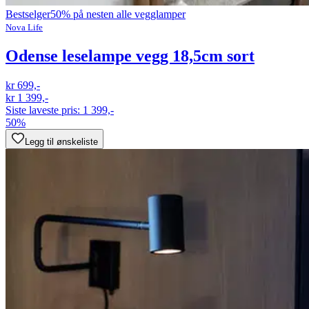
Bestselger
50% på nesten alle vegglamper
Nova Life
Odense leselampe vegg 18,5cm sort
kr 699,-
kr 1 399,-
Siste laveste pris:
1 399,-
50%
Legg til ønskeliste