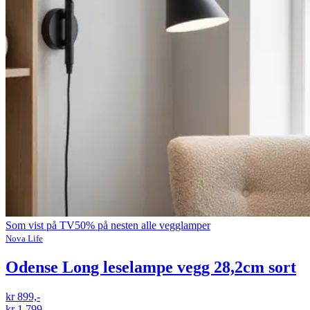
Som vist på TV
50% på nesten alle vegglamper
Nova Life
Odense Long leselampe vegg 28,2cm sort
kr 899,-
kr 1 799,-