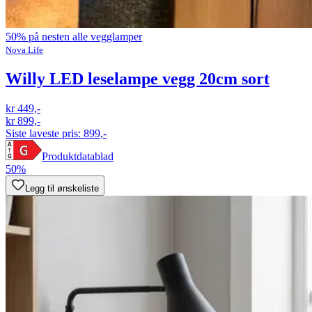
50% på nesten alle vegglamper
Nova Life
Willy LED leselampe vegg 20cm sort
kr 449,-
kr 899,-
Siste laveste pris:
899,-
Produktdatablad
50%
Legg til ønskeliste