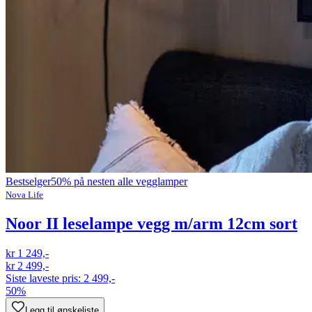
Bestselger
50% på nesten alle vegglamper
Nova Life
Noor II leselampe vegg m/arm 12cm sort
kr 1 249,-
kr 2 499,-
Siste laveste pris:
2 499,-
50%
Legg til ønskeliste