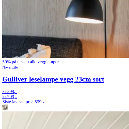
50% på nesten alle vegglamper
Nova Life
Gulliver leselampe vegg 23cm sort
kr 299,-
kr 599,-
Siste laveste pris:
599,-