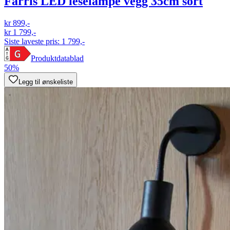
Farris LED leselampe vegg 35cm sort
kr 899,-
kr 1 799,-
Siste laveste pris:
1 799,-
Produktdatablad
50%
Legg til ønskeliste