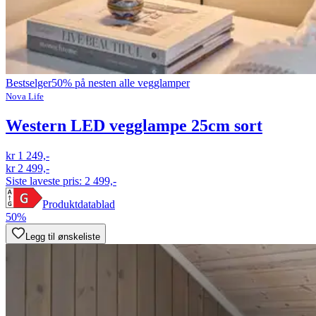
Bestselger
50% på nesten alle vegglamper
Nova Life
Western LED vegglampe 25cm sort
kr 1 249,-
kr 2 499,-
Siste laveste pris:
2 499,-
Produktdatablad
50%
Legg til ønskeliste