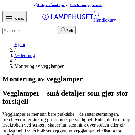
30 dagers åpent kjøp
Rask levering og fri retur
Meny
Handlekurv
Søk
Hjem
/
Veiledning
/
Montering av vegglamper
Montering av vegglamper
Vegglamper – små detaljer som gjør stor
forskjell
Vegglamper er mer enn bare praktiske – de setter stemningen,
fremhever interiøret og gir rommet personlighet. Enten de lyser opp
lesekroken ved sengen, skaper lun stemning over sofaen eller gir
funksjonelt lys på kjøkkenveggen, er vegglamper et allsidig og