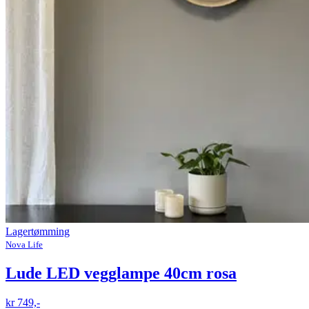
Lagertømming
Nova Life
Lude LED vegglampe 40cm rosa
kr 749,-