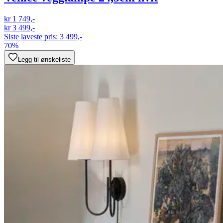
kr 1 749,-
kr 3 499,-
Siste laveste pris:
3 499,-
70%
Legg til ønskeliste