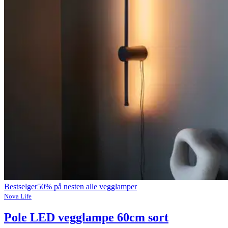
Bestselger
50% på nesten alle vegglamper
Nova Life
Pole LED vegglampe 60cm sort