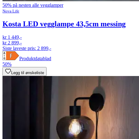
50% på nesten alle vegglamper
Nova Life
Kosta LED vegglampe 43,5cm messing
kr 1 449,-
kr 2 899,-
Siste laveste pris:
2 899,-
Produktdatablad
50%
Legg til ønskeliste