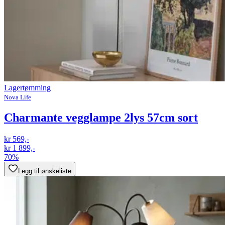
Lagertømming
Nova Life
Charmante vegglampe 2lys 57cm sort
kr 569,-
kr 1 899,-
70%
Legg til ønskeliste