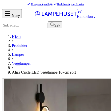
30 dagers åpent kjøp
Rask levering og fri retur
Meny
Handlekurv
Søk
Hjem
/
Produkter
/
Lamper
/
Vegglamper
/
Alias Circle LED vegglampe 107cm sort