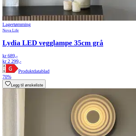
Lagertømming
Nova Life
Lydia LED vegglampe 35cm grå
kr 689,-
kr 2 299,-
Produktdatablad
70%
Legg til ønskeliste