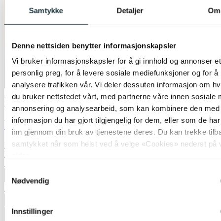
Samtykke
Detaljer
Om
Denne nettsiden benytter informasjonskapsler
Vi bruker informasjonskapsler for å gi innhold og annonser et
personlig preg, for å levere sosiale mediefunksjoner og for å
analysere trafikken vår. Vi deler dessuten informasjon om h
50% på nesten alle vegglamper
du bruker nettstedet vårt, med partnerne våre innen sosiale 
Nova Life
annonsering og analysearbeid, som kan kombinere den med
informasjon du har gjort tilgjengelig for dem, eller som de ha
Pole LED vegglampe 60cm gull
inn gjennom din bruk av tjenestene deres. Du kan trekke tilb
samtykket når som helst ved å velge «Cookies» nederst på 
kr 1 249,-
kr 2 499,-
sider.
Siste laveste pris:
2 499,-
Samtykkevalg
Produktdatablad
Nødvendig
50%
Legg til ønskeliste
Innstillinger