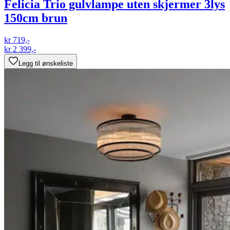
Felicia Trio gulvlampe uten skjermer 3lys
150cm brun
kr 719,-
kr 2 399,-
Legg til ønskeliste