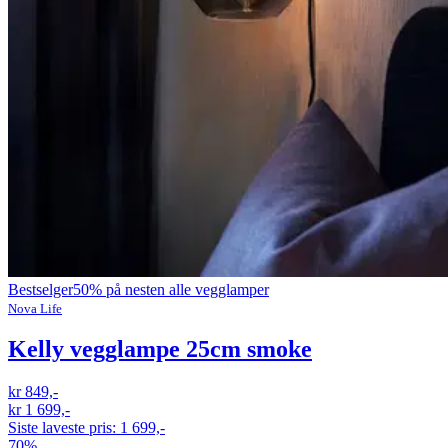
Bestselger
50% på nesten alle vegglamper
Nova Life
Kelly vegglampe 25cm smoke
kr 849,-
kr 1 699,-
Siste laveste pris:
1 699,-
70%