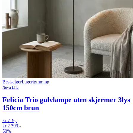
Bestselger
Lagertømming
Nova Life
Felicia Trio gulvlampe uten skjermer 3lys
150cm brun
kr 719,-
kr 2 399,-
50%