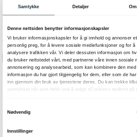
Samtykke
Detaljer
Om
40% ved kjøp av 2 eller flere
Nova Life
Denne nettsiden benytter informasjonskapsler
Molly skjerm kipp 20cm brun
Vi bruker informasjonskapsler for å gi innhold og annonser et
personlig preg, for å levere sosiale mediefunksjoner og for å
kr 199,-
analysere trafikken vår. Vi deler dessuten informasjon om h
Legg til ønskeliste
du bruker nettstedet vårt, med partnerne våre innen sosiale 
annonsering og analysearbeid, som kan kombinere den med
informasjon du har gjort tilgjengelig for dem, eller som de ha
inn gjennom din bruk av tjenestene deres. Du kan trekke tilb
samtykket når som helst ved å velge «Cookies» nederst på 
sider.
Samtykkevalg
Nødvendig
Innstillinger