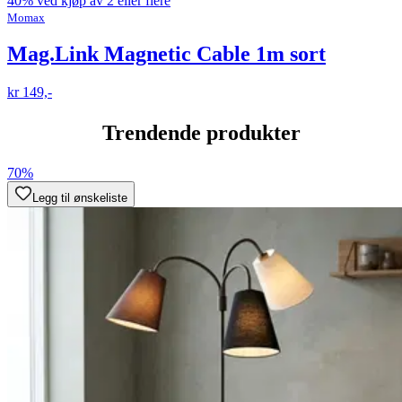
40% ved kjøp av 2 eller flere
Momax
Mag.Link Magnetic Cable 1m sort
kr 149,-
Trendende produkter
70%
Legg til ønskeliste