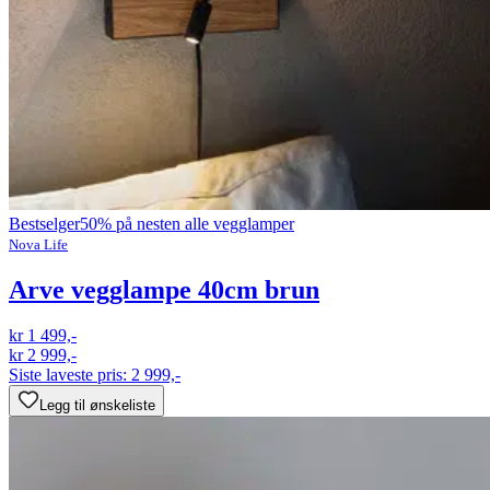
Bestselger
50% på nesten alle vegglamper
Nova Life
Arve vegglampe 40cm brun
kr 1 499,-
kr 2 999,-
Siste laveste pris:
2 999,-
Legg til ønskeliste