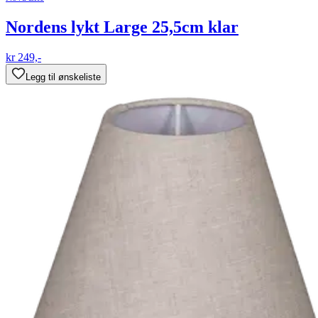
Nordens lykt Large 25,5cm klar
kr 249,-
Legg til ønskeliste