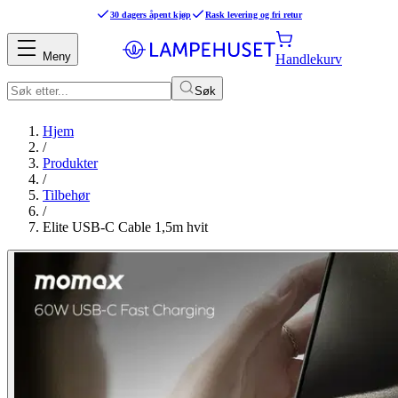
30 dagers åpent kjøp
Rask levering og fri retur
Meny
Handlekurv
Søk
Hjem
/
Produkter
/
Tilbehør
/
Elite USB-C Cable 1,5m hvit