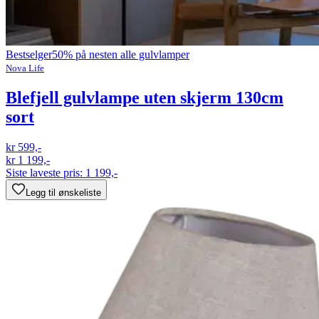
Bestselger
50% på nesten alle gulvlamper
Nova Life
Blefjell gulvlampe uten skjerm 130cm
sort
kr 599,-
kr 1 199,-
Siste laveste pris:
1 199,-
Legg til ønskeliste