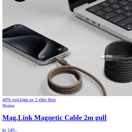
40% ved kjøp av 2 eller flere
Momax
Mag.Link Magnetic Cable 2m gull
kr 249,-