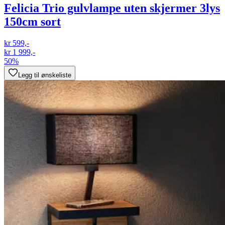
Felicia Trio gulvlampe uten skjermer 3lys
150cm sort
kr 599,-
kr 1 999,-
50%
Legg til ønskeliste