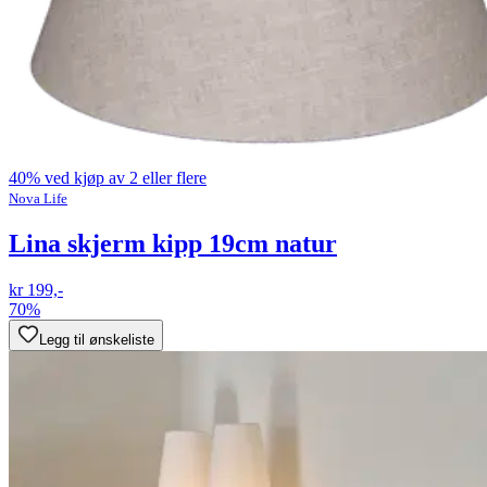
40% ved kjøp av 2 eller flere
Nova Life
Lina skjerm kipp 19cm natur
kr 199,-
70%
Legg til ønskeliste