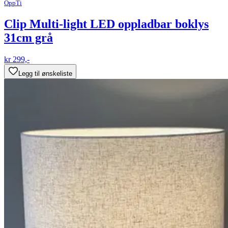
OppTi
Clip Multi-light LED oppladbar boklys
31cm grå
kr 299,-
Legg til ønskeliste