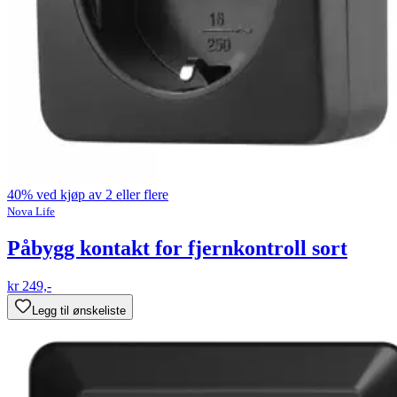
40% ved kjøp av 2 eller flere
Nova Life
Påbygg kontakt for fjernkontroll sort
kr 249,-
Legg til ønskeliste