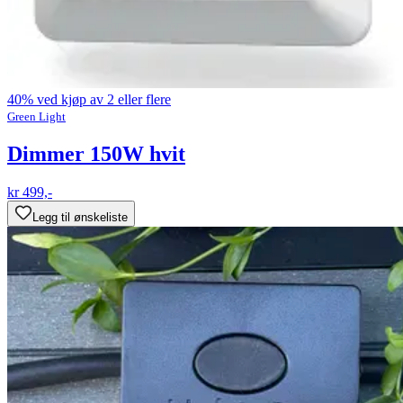
40% ved kjøp av 2 eller flere
Green Light
Dimmer 150W hvit
kr 499,-
Legg til ønskeliste