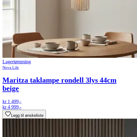
Lagertømming
Nova Life
Maritza taklampe rondell 3lys 44cm
beige
kr 1 499,-
kr 4 999,-
Legg til ønskeliste