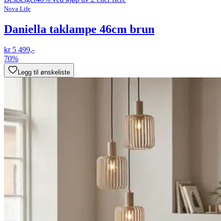
Nova Life
Daniella taklampe 46cm brun
kr 5 499,-
70%
Legg til ønskeliste