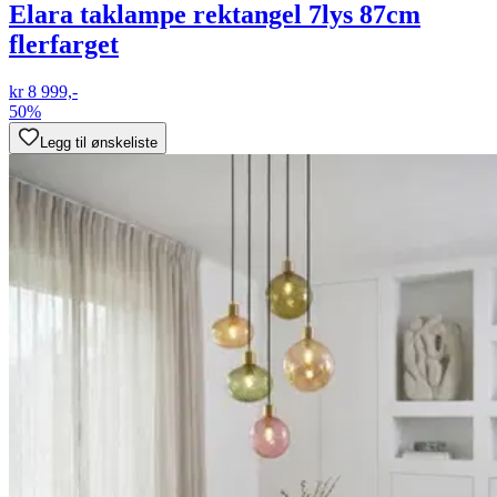
Elara taklampe rektangel 7lys 87cm
flerfarget
kr 8 999,-
50%
Legg til ønskeliste