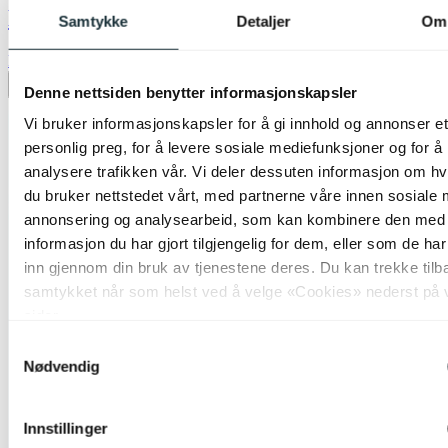
Dimmer LED 0-200W sort
Samtykke
Detaljer
Om
kr 699,-
Legg til ønskeliste
Denne nettsiden benytter informasjonskapsler
Vi bruker informasjonskapsler for å gi innhold og annonser et
personlig preg, for å levere sosiale mediefunksjoner og for å
analysere trafikken vår. Vi deler dessuten informasjon om h
du bruker nettstedet vårt, med partnerne våre innen sosiale 
annonsering og analysearbeid, som kan kombinere den med
informasjon du har gjort tilgjengelig for dem, eller som de ha
inn gjennom din bruk av tjenestene deres. Du kan trekke tilb
samtykket når som helst ved å velge «Cookies» nederst på 
sider.
Samtykkevalg
Nødvendig
Innstillinger