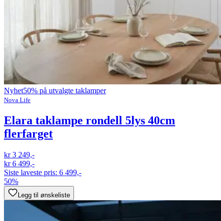
Nyhet
50% på utvalgte taklamper
Nova Life
Elara taklampe rondell 5lys 40cm
flerfarget
kr 3 249,-
kr 6 499,-
Siste laveste pris:
6 499,-
50%
Legg til ønskeliste