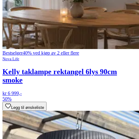
Bestselger
40% ved kjøp av 2 eller flere
Nova Life
Kelly taklampe rektangel 6lys 90cm
smoke
kr 6 999,-
50%
Legg til ønskeliste