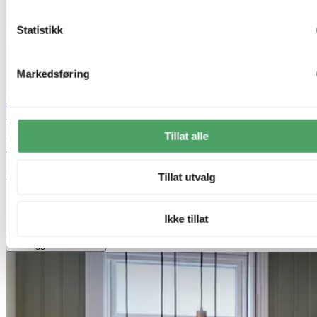
Statistikk
Markedsføring
40% ved kjøp av 2 eller flere
Elektro Armatur
Tillat alle
Dimmer 20-400W hvit
kr 349,-
Tillat utvalg
Trendende produkter
Ikke tillat
Legg til ønskeliste