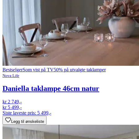
Bestselger
Som vist på TV
50% på utvalgte taklamper
Nova Life
Daniella taklampe 46cm natur
kr 2 749,-
kr 5 499,-
Siste laveste pris:
5 499,-
Legg til ønskeliste