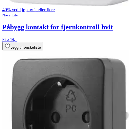
40% ved kjøp av 2 eller flere
Nova Life
Påbygg kontakt for fjernkontroll hvit
kr 249,-
Legg til ønskeliste