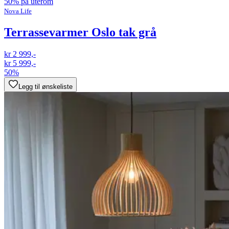
50% på uterom
Nova Life
Terrassevarmer Oslo tak grå
kr 2 999,-
kr 5 999,-
50%
Legg til ønskeliste