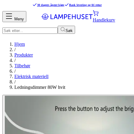
30 dagers åpent kjøp
Rask levering og fri retur
Meny
Handlekurv
Søk
Hjem
/
Produkter
/
Tilbehør
/
Elektrisk materiell
/
Ledningsdimmer 80W hvit